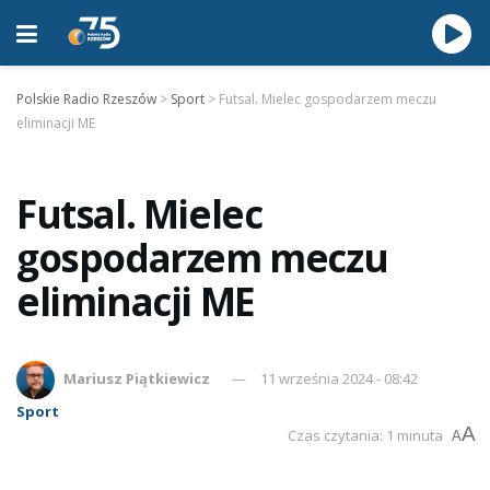
Polskie Radio Rzeszów
>
Sport
>
Futsal. Mielec gospodarzem meczu
eliminacji ME
Futsal. Mielec
gospodarzem meczu
eliminacji ME
Mariusz Piątkiewicz
11 września 2024 - 08:42
Sport
A
Czas czytania: 1 minuta
A