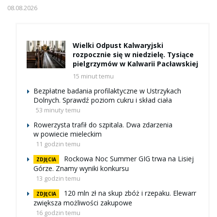
08.08.2026
Wielki Odpust Kalwaryjski
rozpocznie się w niedzielę. Tysiące
pielgrzymów w Kalwarii Pacławskiej
15 minut temu
Bezpłatne badania profilaktyczne w Ustrzykach
Dolnych. Sprawdź poziom cukru i skład ciała
53 minuty temu
Rowerzysta trafił do szpitala. Dwa zdarzenia
w powiecie mieleckim
11 godzin temu
Rockowa Noc Summer GIG trwa na Lisiej
ZDJĘCIA
Górze. Znamy wyniki konkursu
13 godzin temu
120 mln zł na skup zbóż i rzepaku. Elewarr
ZDJĘCIA
zwiększa możliwości zakupowe
16 godzin temu