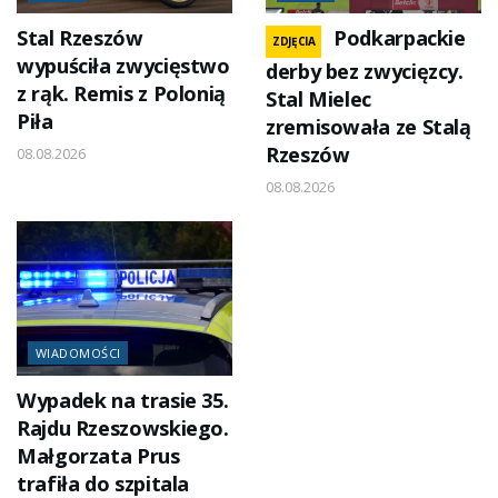
Stal Rzeszów
Podkarpackie
ZDJĘCIA
wypuściła zwycięstwo
derby bez zwycięzcy.
z rąk. Remis z Polonią
Stal Mielec
Piła
zremisowała ze Stalą
Rzeszów
08.08.2026
08.08.2026
WIADOMOŚCI
Wypadek na trasie 35.
Rajdu Rzeszowskiego.
Małgorzata Prus
trafiła do szpitala