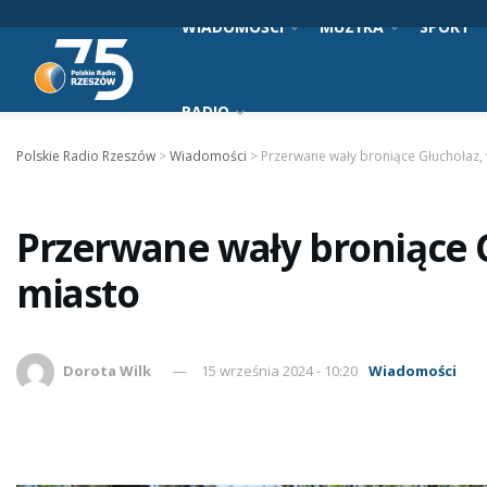
WIADOMOŚCI
MUZYKA
SPORT
RADIO
Polskie Radio Rzeszów
>
Wiadomości
>
Przerwane wały broniące Głuchołaz,
Przerwane wały broniące 
miasto
Dorota Wilk
15 września 2024 - 10:20
Wiadomości