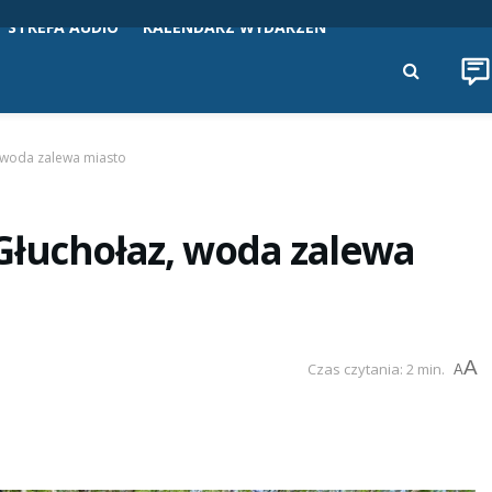
STREFA AUDIO
KALENDARZ WYDARZEŃ
 woda zalewa miasto
Głuchołaz, woda zalewa
A
Czas czytania: 2 min.
A