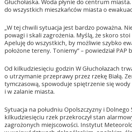
Głuchołaska. Woda płynie do centrum miasta. 
do wszystkich mieszkańców miasta o ewakuac
„W tej chwili sytuacja jest bardzo poważna. Ni
powagi i skali zagrożenia. Myślą, że skoro stoi 
Apeluję do wszystkich, by możliwie szybko ewa
położone tereny. Toniemy” – powiedział PAP 
Od kilkudziesięciu godzin W Głuchołazach tr
o utrzymanie przeprawy przez rzekę Białą. Z
tymczasową, spowoduje spiętrzenie się wo
i w zalanie miasta.
Sytuacja na południu Opolszczyzny i Dolnego 
kilkudziesięciu rzek przekroczył stan alarmo
zagrożonych miejscowości. Instytut Meteorol