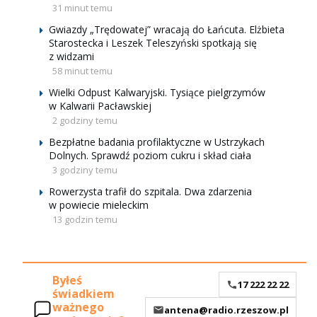
31 minut temu
Gwiazdy „Trędowatej” wracają do Łańcuta. Elżbieta
Starostecka i Leszek Teleszyński spotkają się
z widzami
58 minut temu
Wielki Odpust Kalwaryjski. Tysiące pielgrzymów
w Kalwarii Pacławskiej
2 godziny temu
Bezpłatne badania profilaktyczne w Ustrzykach
Dolnych. Sprawdź poziom cukru i skład ciała
3 godziny temu
Rowerzysta trafił do szpitala. Dwa zdarzenia
w powiecie mieleckim
13 godzin temu
Byłeś
17 222 22 22
świadkiem
ważnego
antena@radio.rzeszow.pl