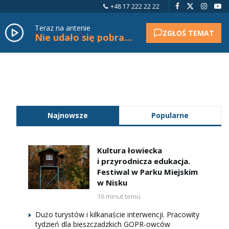
+48 17 222 22 22
Teraz na antenie
ZGŁOŚ TEMAT
Nie udało się pobrać tytułu.
Najnowsze
Popularne
Kultura łowiecka
i przyrodnicza edukacja.
Festiwal w Parku Miejskim
w Nisku
16 minut temu
Dużo turystów i kilkanaście interwencji. Pracowity
tydzień dla bieszczadzkich GOPR-owców