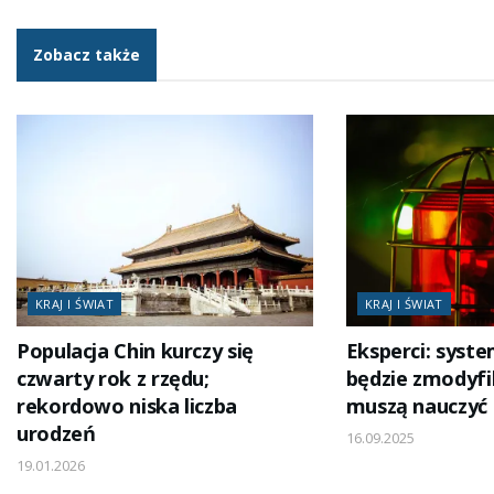
Zobacz także
KRAJ I ŚWIAT
KRAJ I ŚWIAT
Populacja Chin kurczy się
Eksperci: syst
czwarty rok z rzędu;
będzie zmodyfi
rekordowo niska liczba
muszą nauczyć 
urodzeń
16.09.2025
19.01.2026