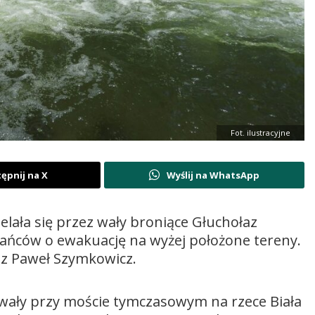
Fot. ilustracyjne
ępnij na X
Wyślij na WhatsApp
elała się przez wały broniące Głuchołaz
kańców o ewakuację na wyżej położone tereny.
az Paweł Szymkowicz.
 wały przy moście tymczasowym na rzece Biała