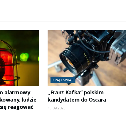
KRAJ I ŚWIAT
em alarmowy
„Franz Kafka” polskim
kowany, ludzie
kandydatem do Oscara
się reagować
15.09.2025