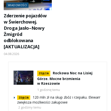
WIADOMOŚCI
Zderzenie pojazdów
w Świerchowej.
Droga Jasło–Nowy
Żmigród
odblokowana
[AKTUALIZACJA]
04.08.2026
Rockowa Noc na Lisiej
ZDJĘCIA
Górze. Mocne brzmienia
w Rzeszowie
1 godzinę temu
120 mln zł na skup zbóż i rzepaku. Elewarr
ZDJĘCIA
zwiększa możliwości zakupowe
2 godziny temu