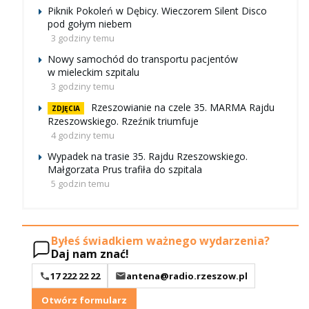
Piknik Pokoleń w Dębicy. Wieczorem Silent Disco
pod gołym niebem
3 godziny temu
Nowy samochód do transportu pacjentów
w mieleckim szpitalu
3 godziny temu
Rzeszowianie na czele 35. MARMA Rajdu
ZDJĘCIA
Rzeszowskiego. Rzeźnik triumfuje
4 godziny temu
Wypadek na trasie 35. Rajdu Rzeszowskiego.
Małgorzata Prus trafiła do szpitala
5 godzin temu
Byłeś świadkiem ważnego wydarzenia?
Daj nam znać!
17 222 22 22
antena@radio.rzeszow.pl
Otwórz formularz