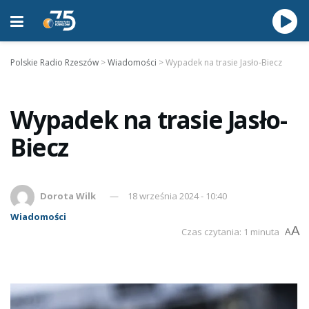
Polskie Radio Rzeszów
>
Wiadomości
>
Wypadek na trasie Jasło-Biecz
Wypadek na trasie Jasło-
Biecz
Dorota Wilk
18 września 2024 - 10:40
Wiadomości
A
Czas czytania: 1 minuta
A