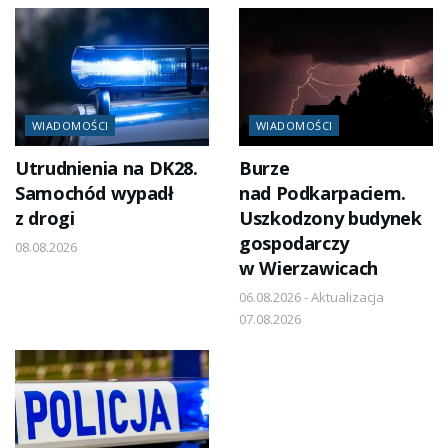
WIADOMOŚCI
WIADOMOŚCI
Utrudnienia na DK28.
Burze
Samochód wypadł
nad Podkarpaciem.
z drogi
Uszkodzony budynek
gospodarczy
08.08.2026
w Wierzawicach
06.08.2026 - Aktualizacja
07.08.2026