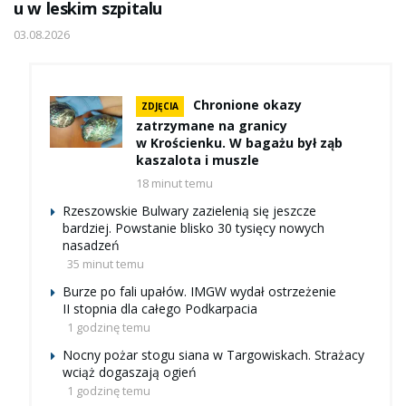
u w leskim szpitalu
03.08.2026
Chronione okazy
ZDJĘCIA
zatrzymane na granicy
w Krościenku. W bagażu był ząb
kaszalota i muszle
18 minut temu
Rzeszowskie Bulwary zazielenią się jeszcze
bardziej. Powstanie blisko 30 tysięcy nowych
nasadzeń
35 minut temu
Burze po fali upałów. IMGW wydał ostrzeżenie
II stopnia dla całego Podkarpacia
1 godzinę temu
Nocny pożar stogu siana w Targowiskach. Strażacy
wciąż dogaszają ogień
1 godzinę temu