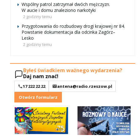
Wspólny patrol zatrzymał dwóch mężczyzn.
W aucie i domu znaleziono narkotyki
2 godziny temu
Przygotowania do rozbudowy drogi krajowej nr 84.
Powstanie dokumentacja dla odcinka Zagórz–
Lesko
2 godziny temu
Byłeś świadkiem ważnego wydarzenia?
Daj nam znać!
17 222 22 22
antena@radio.rzeszow.pl
Otwórz formularz