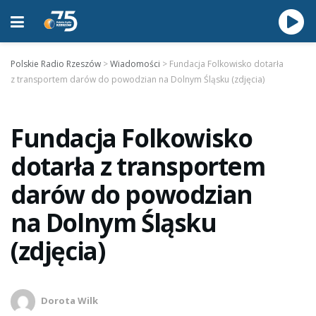
Polskie Radio Rzeszów
>
Wiadomości
>
Fundacja Folkowisko dotarła
z transportem darów do powodzian na Dolnym Śląsku (zdjęcia)
Fundacja Folkowisko
dotarła z transportem
darów do powodzian
na Dolnym Śląsku
(zdjęcia)
Dorota Wilk