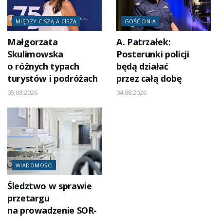
MIĘDZY CISZĄ A CISZĄ
GOŚĆ DNIA
Małgorzata
A. Patrzałek:
Skulimowska
Posterunki policji
o różnych typach
będą działać
turystów i podróżach
przez całą dobę
05.08.2026
04.08.2026
WIADOMOŚCI
Śledztwo w sprawie
przetargu
na prowadzenie SOR-