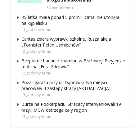
50 minut temu
35-latka miała ponad 5 promili. Omal nie utonęła
na kąpielisku
1 godzinę temu
Caritas zbiera wyprawki szkolne. Rusza akcja
„Tornister Pełen Uśmiechów”
2 godziny temu
Bezpłatne badanie znamion w Błażowej. Przyjedzie
mobilna „Fura Zdrowia”
2 godziny temu
Pożar garażu przy ul. Dąbrówki. Na miejscu
pracowały 4 zastępy straży [AKTUALIZACJA]
3 godziny temu
Burze na Podkarpaciu. Strażacy interweniowali 19
razy, IMGW ostrzega cały region
4 godziny temu