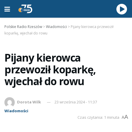
Polskie Radio Rzeszów
>
Wiadomości
>
Pijany kierowca przewoził
koparkę, wjechał do rowu
Pijany kierowca
przewoził koparkę,
wjechał do rowu
Dorota Wilk
23 września 2024 - 11:37
Wiadomości
A
Czas czytania: 1 minuta
A