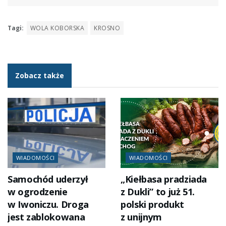
Tagi:
WOLA KOBORSKA
KROSNO
Zobacz także
WIADOMOŚCI
WIADOMOŚCI
Samochód uderzył
„Kiełbasa pradziada
w ogrodzenie
z Dukli” to już 51.
w Iwoniczu. Droga
polski produkt
jest zablokowana
z unijnym