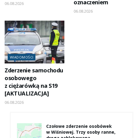
oznaczeniem
06.08.2026
06.08.2026
WIADOMOŚCI
Zderzenie samochodu
osobowego
z ciężarówką na S19
[AKTUALIZACJA]
06.08.2026
Czołowe zderzenie osobówek
w Wiśniowej. Trzy osoby ranne,
droga zablokowana