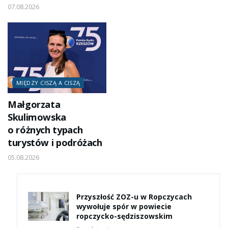
07.08.2026
MIĘDZY CISZĄ A CISZĄ
Małgorzata
Skulimowska
o różnych typach
turystów i podróżach
05.08.2026
Przyszłość ZOZ-u w Ropczycach
wywołuje spór w powiecie
ropczycko-sędziszowskim