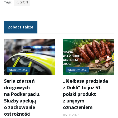
Tagi:
REGION
Zobacz także
WIADOMOŚCI
WIADOMOŚCI
Seria zdarzeń
„Kiełbasa pradziada
drogowych
z Dukli” to już 51.
na Podkarpaciu.
polski produkt
Służby apelują
z unijnym
o zachowanie
oznaczeniem
ostrożności
06.08.2026