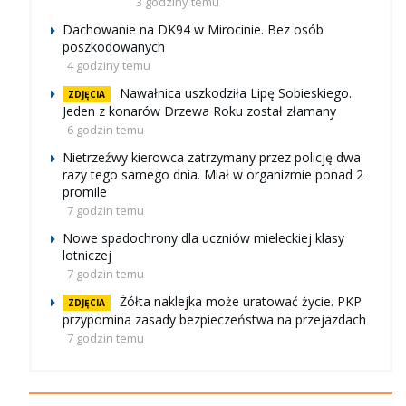
3 godziny temu
Dachowanie na DK94 w Mirocinie. Bez osób
poszkodowanych
4 godziny temu
Nawałnica uszkodziła Lipę Sobieskiego.
ZDJĘCIA
Jeden z konarów Drzewa Roku został złamany
6 godzin temu
Nietrzeźwy kierowca zatrzymany przez policję dwa
razy tego samego dnia. Miał w organizmie ponad 2
promile
7 godzin temu
Nowe spadochrony dla uczniów mieleckiej klasy
lotniczej
7 godzin temu
Żółta naklejka może uratować życie. PKP
ZDJĘCIA
przypomina zasady bezpieczeństwa na przejazdach
7 godzin temu