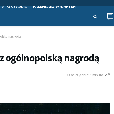
STREFA AUDIO
KALENDARZ WYDARZEŃ
polską nagrodą
z ogólnopolską nagrodą
A
Czas czytania: 1 minuta
A