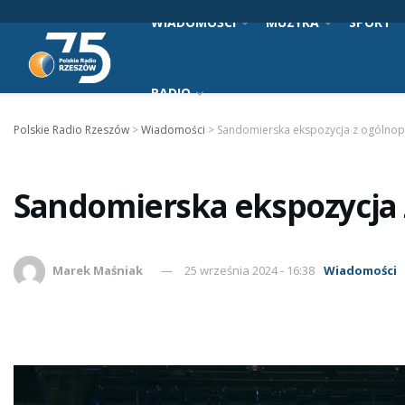
WIADOMOŚCI
MUZYKA
SPORT
RADIO
Polskie Radio Rzeszów
>
Wiadomości
>
Sandomierska ekspozycja z ogólno
Sandomierska ekspozycja 
Marek Maśniak
25 września 2024 - 16:38
Wiadomości