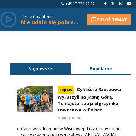
+48 17 222 22 22
Teraz na antenie
ZGŁOŚ TEMAT
Nie udało się pobrać tytułu.
Najnowsze
Popularne
Cykliści z Rzeszowa
ZDJĘCIA
wyruszyli na Jasną Górę.
To najstarsza pielgrzymka
rowerowa w Polsce
8 minut temu
Czołowe zderzenie w Wiśniowej. Trzy osoby ranne,
wprowadzono ruch wahadłowy [AKTUALIZACJA]