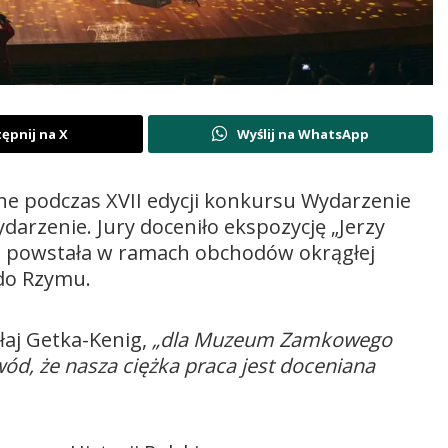
ępnij na X
Wyślij na WhatsApp
podczas XVII edycji konkursu Wydarzenie
darzenie. Jury doceniło ekspozycję „Jerzy
a powstała w ramach obchodów okrągłej
 do Rzymu.
łaj Getka-Kenig,
„dla Muzeum Zamkowego
d, że nasza ciężka praca jest doceniana