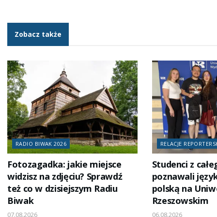
Zobacz także
RADIO BIWAK 2026
RELACJE REPORTERS
Fotozagadka: jakie miejsce
Studenci z całe
widzisz na zdjęciu? Sprawdź
poznawali język
też co w dzisiejszym Radiu
polską na Uniw
Biwak
Rzeszowskim
07.08.2026
06.08.2026