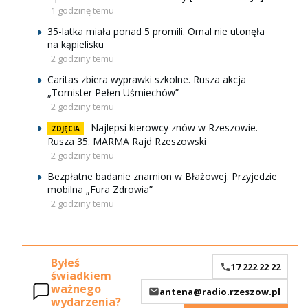
1 godzinę temu
35-latka miała ponad 5 promili. Omal nie utonęła
na kąpielisku
2 godziny temu
Caritas zbiera wyprawki szkolne. Rusza akcja
„Tornister Pełen Uśmiechów”
2 godziny temu
Najlepsi kierowcy znów w Rzeszowie.
ZDJĘCIA
Rusza 35. MARMA Rajd Rzeszowski
2 godziny temu
Bezpłatne badanie znamion w Błażowej. Przyjedzie
mobilna „Fura Zdrowia”
2 godziny temu
Byłeś
17 222 22 22
świadkiem
ważnego
antena@radio.rzeszow.pl
wydarzenia?