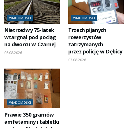
WIADOMOŚCI
WIADOMOŚCI
Nietrzeźwy 75-latek
Trzech pijanych
wtargnął pod pociąg
rowerzystów
na dworcu w Czarnej
zatrzymanych
przez policję w Dębicy
06.08.2026
03.08.2026
WIADOMOŚCI
Prawie 350 gramów
amfetaminy i tabletki