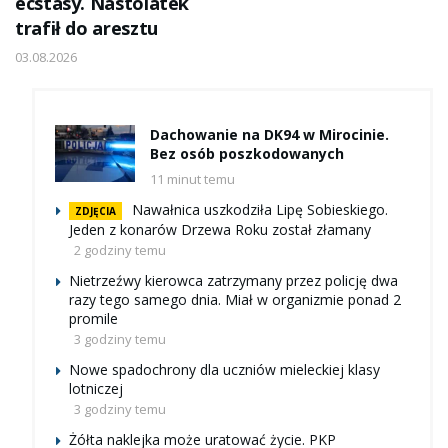
ecstasy. Nastolatek
trafił do aresztu
03.08.2026
Dachowanie na DK94 w Mirocinie.
Bez osób poszkodowanych
11 minut temu
Nawałnica uszkodziła Lipę Sobieskiego.
ZDJĘCIA
Jeden z konarów Drzewa Roku został złamany
2 godziny temu
Nietrzeźwy kierowca zatrzymany przez policję dwa
razy tego samego dnia. Miał w organizmie ponad 2
promile
3 godziny temu
Nowe spadochrony dla uczniów mieleckiej klasy
lotniczej
3 godziny temu
Żółta naklejka może uratować życie. PKP