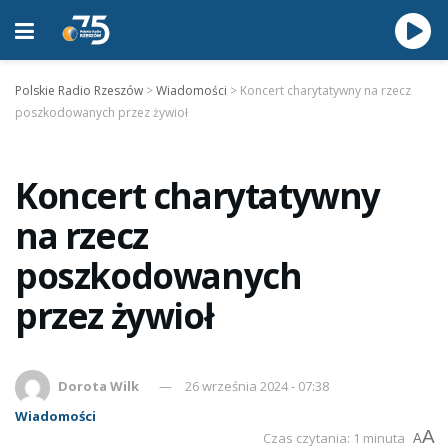
Polskie Radio Rzeszów
>
Wiadomości
>
Koncert charytatywny na rzecz
poszkodowanych przez żywioł
Koncert charytatywny
na rzecz
poszkodowanych
przez żywioł
Dorota Wilk
26 września 2024 - 07:38
Wiadomości
A
Czas czytania: 1 minuta
A