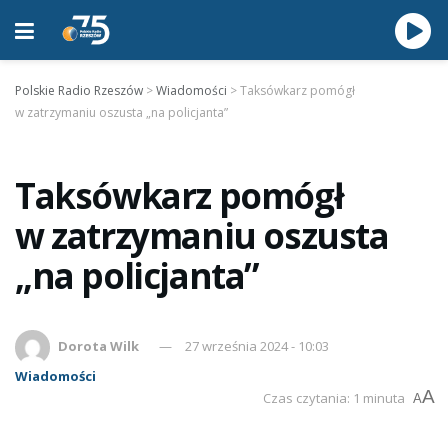
Polskie Radio Rzeszów
>
Wiadomości
>
Taksówkarz pomógł
w zatrzymaniu oszusta „na policjanta”
Taksówkarz pomógł
w zatrzymaniu oszusta
„na policjanta”
Dorota Wilk
27 września 2024 - 10:03
Wiadomości
A
Czas czytania: 1 minuta
A