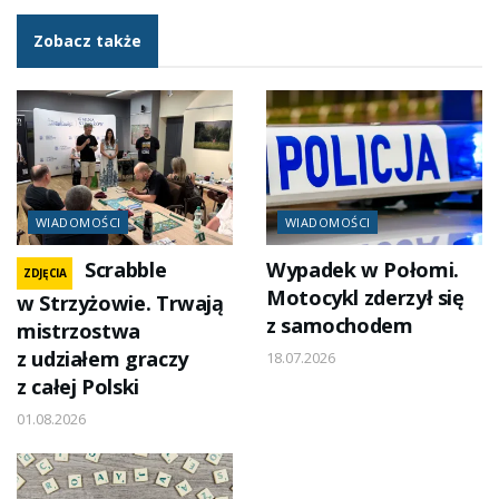
Zobacz także
WIADOMOŚCI
WIADOMOŚCI
Scrabble
Wypadek w Połomi.
ZDJĘCIA
Motocykl zderzył się
w Strzyżowie. Trwają
z samochodem
mistrzostwa
z udziałem graczy
18.07.2026
z całej Polski
01.08.2026