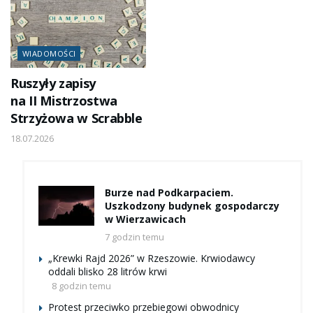
WIADOMOŚCI
Ruszyły zapisy
na II Mistrzostwa
Strzyżowa w Scrabble
18.07.2026
Burze nad Podkarpaciem.
Uszkodzony budynek gospodarczy
w Wierzawicach
7 godzin temu
„Krewki Rajd 2026” w Rzeszowie. Krwiodawcy
oddali blisko 28 litrów krwi
8 godzin temu
Protest przeciwko przebiegowi obwodnicy