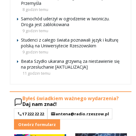
Przemyśla
8 godzin temu
Samochód uderzył w ogrodzenie w Iwoniczu.
Droga jest zablokowana
9 godzin temu
Studenci z całego świata poznawali język i kulturę
polską na Uniwersytecie Rzeszowskim
9 godzin temu
Beata Szydło ukarana grzywną za niestawienie się
na przesłuchanie [AKTUALIZACJA]
11 godzin temu
Byłeś świadkiem ważnego wydarzenia?
Daj nam znać!
17 222 22 22
antena@radio.rzeszow.pl
Otwórz formularz