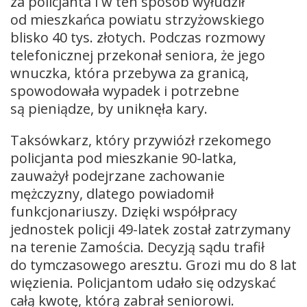
za policjanta i w ten sposób wyłudził
od mieszkańca powiatu strzyżowskiego
blisko 40 tys. złotych. Podczas rozmowy
telefonicznej przekonał seniora, że jego
wnuczka, która przebywa za granicą,
spowodowała wypadek i potrzebne
są pieniądze, by uniknęła kary.
Taksówkarz, który przywiózł rzekomego
policjanta pod mieszkanie 90-latka,
zauważył podejrzane zachowanie
mężczyzny, dlatego powiadomił
funkcjonariuszy. Dzięki współpracy
jednostek policji 49-latek został zatrzymany
na terenie Zamościa. Decyzją sądu trafił
do tymczasowego aresztu. Grozi mu do 8 lat
więzienia. Policjantom udało się odzyskać
całą kwotę, którą zabrał seniorowi.