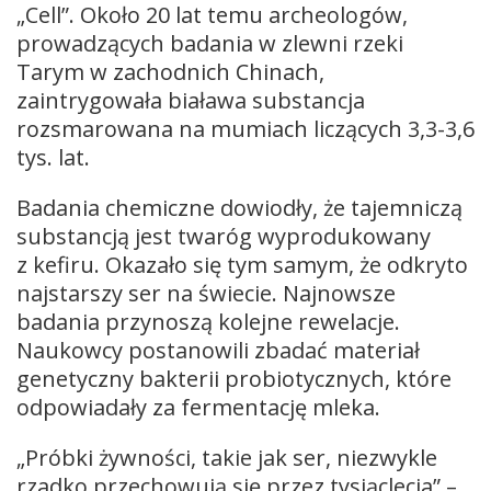
„Cell”. Około 20 lat temu archeologów,
prowadzących badania w zlewni rzeki
Tarym w zachodnich Chinach,
zaintrygowała biaława substancja
rozsmarowana na mumiach liczących 3,3-3,6
tys. lat.
Badania chemiczne dowiodły, że tajemniczą
substancją jest twaróg wyprodukowany
z kefiru. Okazało się tym samym, że odkryto
najstarszy ser na świecie. Najnowsze
badania przynoszą kolejne rewelacje.
Naukowcy postanowili zbadać materiał
genetyczny bakterii probiotycznych, które
odpowiadały za fermentację mleka.
„Próbki żywności, takie jak ser, niezwykle
rzadko przechowują się przez tysiąclecia” –