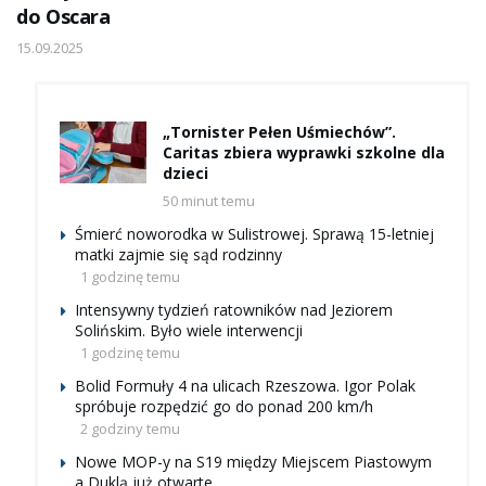
do Oscara
15.09.2025
„Tornister Pełen Uśmiechów”.
Caritas zbiera wyprawki szkolne dla
dzieci
50 minut temu
Śmierć noworodka w Sulistrowej. Sprawą 15-letniej
matki zajmie się sąd rodzinny
1 godzinę temu
Intensywny tydzień ratowników nad Jeziorem
Solińskim. Było wiele interwencji
1 godzinę temu
Bolid Formuły 4 na ulicach Rzeszowa. Igor Polak
spróbuje rozpędzić go do ponad 200 km/h
2 godziny temu
Nowe MOP-y na S19 między Miejscem Piastowym
a Duklą już otwarte