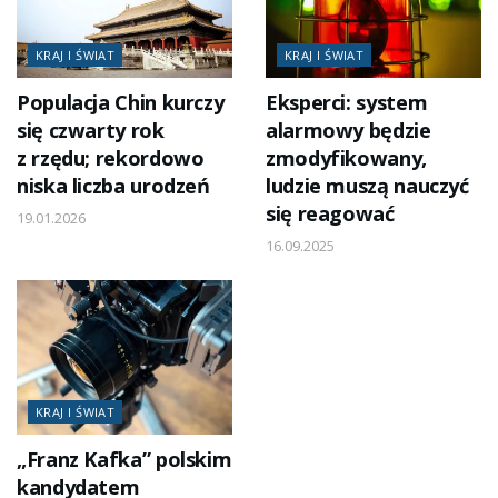
KRAJ I ŚWIAT
KRAJ I ŚWIAT
Populacja Chin kurczy
Eksperci: system
się czwarty rok
alarmowy będzie
z rzędu; rekordowo
zmodyfikowany,
niska liczba urodzeń
ludzie muszą nauczyć
się reagować
19.01.2026
16.09.2025
KRAJ I ŚWIAT
„Franz Kafka” polskim
kandydatem