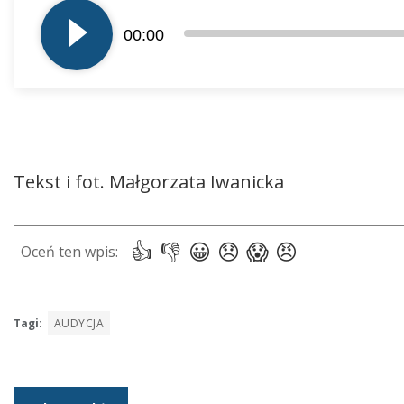
plików
00:00
dźwiękowych
Tekst i fot. Małgorzata Iwanicka
Tagi:
AUDYCJA