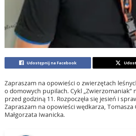
Udostępnij na Facebook
Udost
Zapraszam na opowieści o zwierzętach leśnych
o domowych pupilach. Cykl „Zwierzomaniak” n
przed godziną 11. Rozpoczęła się jesień i spra
Zapraszam na opowieści wędkarza, Tomasza G
Małgorzata Iwanicka.
Odtwarzacz