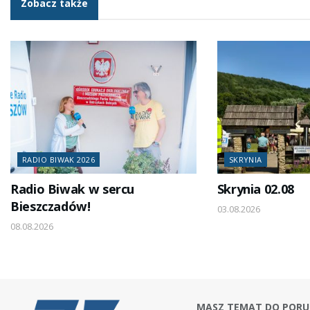
Zobacz także
RADIO BIWAK 2026
SKRYNIA
Radio Biwak w sercu
Skrynia 02.08
Bieszczadów!
03.08.2026
08.08.2026
MASZ TEMAT DO PORU