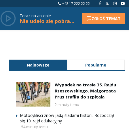
+48 17 222 22 22
Teraz na antenie
ZGŁOŚ TEMAT
Nie udało się pobrać tytułu.
Najnowsze
Popularne
Wypadek na trasie 35. Rajdu
Rzeszowskiego. Małgorzata
Prus trafiła do szpitala
2 minuty temu
Motocykliści znów jadą śladami historii. Rozpoczął
się 10. rajd edukacyjny
54 minuty temu