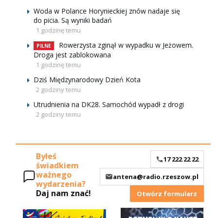
Woda w Polance Horynieckiej znów nadaje się
do picia. Są wyniki badań
1 godzinę temu
Rowerzysta zginął w wypadku w Jeżowem.
PILNE
Droga jest zablokowana
1 godzinę temu
Dziś Międzynarodowy Dzień Kota
2 godziny temu
Utrudnienia na DK28. Samochód wypadł z drogi
2 godziny temu
Byłeś
17 222 22 22
świadkiem
ważnego
antena@radio.rzeszow.pl
wydarzenia?
Daj nam znać!
Otwórz formularz