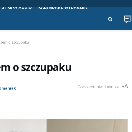
STREFA AUDIO
KALENDARZ WYDARZEŃ
azem o szczupaku
em o szczupaku
A
Czas czytania: 1 minuta
A
omaniak