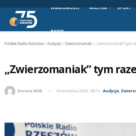
WIADOMOŚCI
MUZYKA
SPORT
RADIO
Polskie Radio Rzeszów
>
Audycje
>
Zwierzomaniak
>
„Zwierzomaniak” tym r
„Zwierzomaniak” tym raz
Dorota Wilk
30 września 2024 - 08:13
Audycje
,
Zwierz