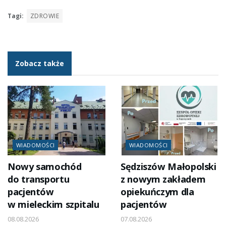
Tagi:
ZDROWIE
Zobacz także
WIADOMOŚCI
WIADOMOŚCI
Nowy samochód
Sędziszów Małopolski
do transportu
z nowym zakładem
pacjentów
opiekuńczym dla
w mieleckim szpitalu
pacjentów
08.08.2026
07.08.2026