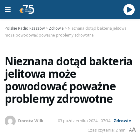
Polskie Radio Rzeszów
>
Zdrowie
>
Nieznana dotąd bakteria jelitowa
może powodować poważne problemy zdrowotne
Nieznana dotąd bakteria
jelitowa może
powodować poważne
problemy zdrowotne
Dorota Wilk
03 października 2024 - 07:34
Zdrowie
A
Czas czytania: 2 min.
A