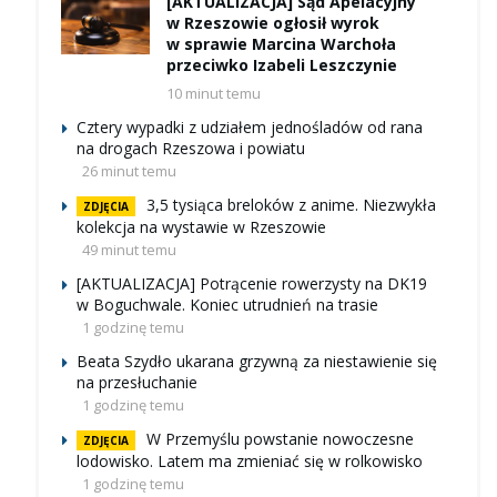
[AKTUALIZACJA] Sąd Apelacyjny
w Rzeszowie ogłosił wyrok
w sprawie Marcina Warchoła
przeciwko Izabeli Leszczynie
10 minut temu
Cztery wypadki z udziałem jednośladów od rana
na drogach Rzeszowa i powiatu
26 minut temu
3,5 tysiąca breloków z anime. Niezwykła
ZDJĘCIA
kolekcja na wystawie w Rzeszowie
49 minut temu
[AKTUALIZACJA] Potrącenie rowerzysty na DK19
w Boguchwale. Koniec utrudnień na trasie
1 godzinę temu
Beata Szydło ukarana grzywną za niestawienie się
na przesłuchanie
1 godzinę temu
W Przemyślu powstanie nowoczesne
ZDJĘCIA
lodowisko. Latem ma zmieniać się w rolkowisko
1 godzinę temu