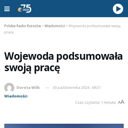
Polskie Radio Rzeszów
>
Wiadomości
>
Wojewoda podsumowała swoją
pracę
Wojewoda podsumowała
swoją pracę
Dorota Wilk
03 października 2024 - 09:21
Wiadomości
A
Czas czytania: 1 minuta
A