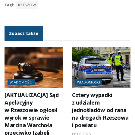
Tagi:
RZESZÓW
Zobacz także
WIADOMOŚCI
WIADOMOŚCI
[AKTUALIZACJA] Sąd
Cztery wypadki
Apelacyjny
z udziałem
w Rzeszowie ogłosił
jednośladów od rana
wyrok w sprawie
na drogach Rzeszowa
Marcina Warchoła
i powiatu
przeciwko Izabeli
06.08.2026