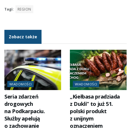
Tagi:
REGION
Zobacz także
WIADOMOŚCI
WIADOMOŚCI
Seria zdarzeń
„Kiełbasa pradziada
drogowych
z Dukli” to już 51.
na Podkarpaciu.
polski produkt
Służby apelują
z unijnym
o zachowanie
oznaczeniem