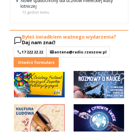
Nowe spadochrony dla uczniów mieleckiej klasy
lotniczej
13 godzin temu
Byłeś świadkiem ważnego wydarzenia?
Daj nam znać!
17 222 22 22
antena@radio.rzeszow.pl
Otwórz formularz