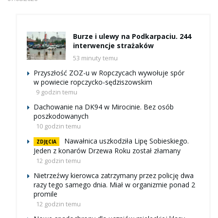
Burze i ulewy na Podkarpaciu. 244
interwencje strażaków
53 minuty temu
Przyszłość ZOZ-u w Ropczycach wywołuje spór
w powiecie ropczycko-sędziszowskim
9 godzin temu
Dachowanie na DK94 w Mirocinie. Bez osób
poszkodowanych
10 godzin temu
Nawałnica uszkodziła Lipę Sobieskiego.
ZDJĘCIA
Jeden z konarów Drzewa Roku został złamany
12 godzin temu
Nietrzeźwy kierowca zatrzymany przez policję dwa
razy tego samego dnia. Miał w organizmie ponad 2
promile
12 godzin temu