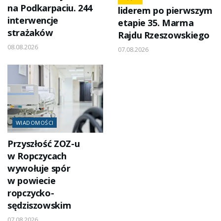
na Podkarpaciu. 244
liderem po pierwszym
interwencje
etapie 35. Marma
strażaków
Rajdu Rzeszowskiego
08.08.2026
07.08.2026
WIADOMOŚCI
Przyszłość ZOZ-u
w Ropczycach
wywołuje spór
w powiecie
ropczycko-
sędziszowskim
07.08.2026