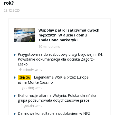
rok?
23.12.2025
Wspólny patrol zatrzymał dwóch
mężczyzn. W aucie i domu
znaleziono narkotyki
10 minut temu
Przygotowania do rozbudowy drogi krajowej nr 84.
Powstanie dokumentacja dla odcinka Zagórz–
Lesko
44 minuty temu
Legendarną WSK-ą przez Europę
ZDJĘCIA
aż na Monte Cassino
1 godzinę temu
Ekshumacje ofiar na Wołyniu. Polsko-ukraińska
grupa podsumowała dotychczasowe prace
11 godzin temu
Darmowe konsultacje z podologiem w NFZ