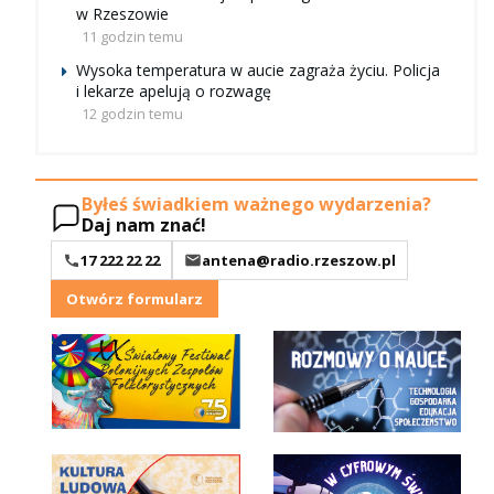
w Rzeszowie
11 godzin temu
Wysoka temperatura w aucie zagraża życiu. Policja
i lekarze apelują o rozwagę
12 godzin temu
Byłeś świadkiem ważnego wydarzenia?
Daj nam znać!
17 222 22 22
antena@radio.rzeszow.pl
Otwórz formularz