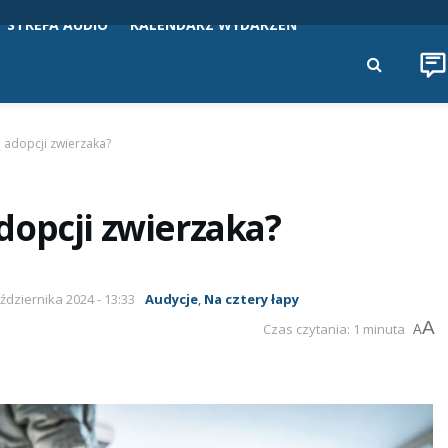
STREFA AUDIO
KALENDARZ WYDARZEŃ
 adopcji zwierzaka?
dopcji zwierzaka?
aździernika 2024 - 13:33
Audycje
,
Na cztery łapy
A
Czas czytania: 1 minuta
A