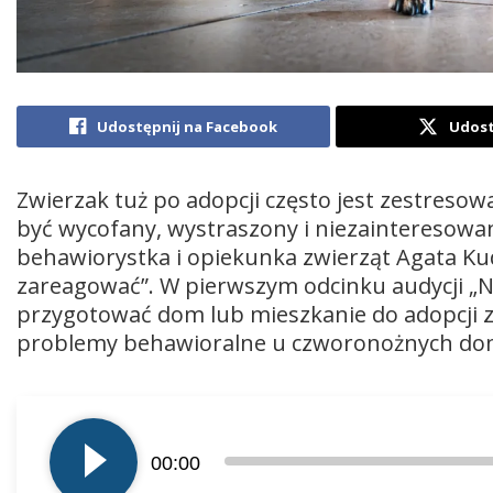
Udostępnij na Facebook
Udost
Zwierzak tuż po adopcji często jest zestreso
być wycofany, wystraszony i niezainteresowa
behawiorystka i opiekunka zwierząt Agata Kud
zareagować”. W pierwszym odcinku audycji „Na
przygotować dom lub mieszkanie do adopcji zw
problemy behawioralne u czworonożnych do
Odtwarzacz
plików
00:00
dźwiękowych