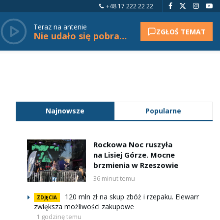
+48 17 222 22 22
Teraz na antenie
ZGŁOŚ TEMAT
Nie udało się pobrać tytułu.
Najnowsze
Popularne
Rockowa Noc ruszyła
na Lisiej Górze. Mocne
brzmienia w Rzeszowie
36 minut temu
120 mln zł na skup zbóż i rzepaku. Elewarr
ZDJĘCIA
zwiększa możliwości zakupowe
1 godzinę temu