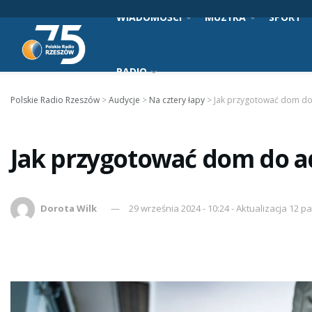
WIADOMOŚCI
MUZYKA
SPORT
RADIO
Polskie Radio Rzeszów
>
Audycje
>
Na cztery łapy
>
Jak przygotować dom do
Jak przygotować dom do a
Dorota Wilk
29 września 2024 - 10:24 - Aktualizacja 12 p