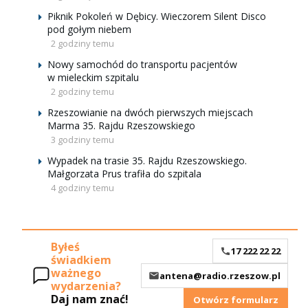
Piknik Pokoleń w Dębicy. Wieczorem Silent Disco
pod gołym niebem
2 godziny temu
Nowy samochód do transportu pacjentów
w mieleckim szpitalu
2 godziny temu
Rzeszowianie na dwóch pierwszych miejscach
Marma 35. Rajdu Rzeszowskiego
3 godziny temu
Wypadek na trasie 35. Rajdu Rzeszowskiego.
Małgorzata Prus trafiła do szpitala
4 godziny temu
Byłeś
17 222 22 22
świadkiem
ważnego
antena@radio.rzeszow.pl
wydarzenia?
Daj nam znać!
Otwórz formularz