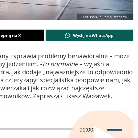
Fot. Polskie Radio Rzeszów
ępnij na X
Wyślij na WhatsApp
wany i sprawia problemy behawioralne – może
ny jedzeniem.
-To normalne
– wyjaśnia
ra. Jak dodaje „najważniejsze to odpowiednio
 cztery łapy” specjalistka podpowie nam, jak
ierzaka i jak rozwiązać najczęstsze
mowników. Zaprasza Łukasz Wacławek.
Używaj
00:00
strzałek