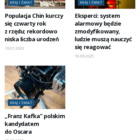
KRAJ I ŚWIAT
KRAJ I ŚWIAT
Populacja Chin kurczy
Eksperci: system
się czwarty rok
alarmowy będzie
z rzędu; rekordowo
zmodyfikowany,
niska liczba urodzeń
ludzie muszą nauczyć
się reagować
19.01.2026
16.09.2025
KRAJ I ŚWIAT
„Franz Kafka” polskim
kandydatem
do Oscara