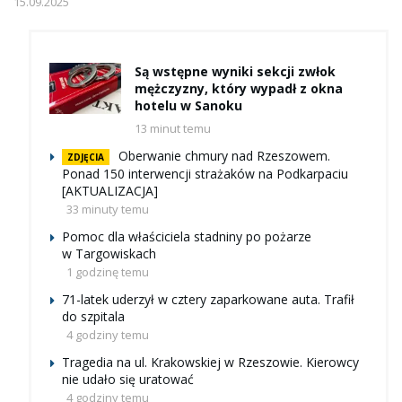
15.09.2025
Są wstępne wyniki sekcji zwłok
mężczyzny, który wypadł z okna
hotelu w Sanoku
13 minut temu
Oberwanie chmury nad Rzeszowem.
ZDJĘCIA
Ponad 150 interwencji strażaków na Podkarpaciu
[AKTUALIZACJA]
33 minuty temu
Pomoc dla właściciela stadniny po pożarze
w Targowiskach
1 godzinę temu
71-latek uderzył w cztery zaparkowane auta. Trafił
do szpitala
4 godziny temu
Tragedia na ul. Krakowskiej w Rzeszowie. Kierowcy
nie udało się uratować
4 godziny temu