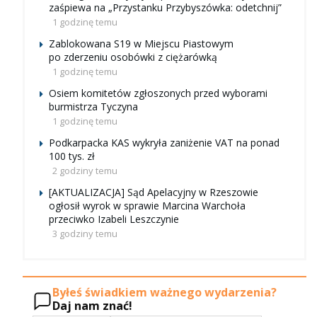
zaśpiewa na „Przystanku Przybyszówka: odetchnij”
1 godzinę temu
Zablokowana S19 w Miejscu Piastowym
po zderzeniu osobówki z ciężarówką
1 godzinę temu
Osiem komitetów zgłoszonych przed wyborami
burmistrza Tyczyna
1 godzinę temu
Podkarpacka KAS wykryła zaniżenie VAT na ponad
100 tys. zł
2 godziny temu
[AKTUALIZACJA] Sąd Apelacyjny w Rzeszowie
ogłosił wyrok w sprawie Marcina Warchoła
przeciwko Izabeli Leszczynie
3 godziny temu
Byłeś świadkiem ważnego wydarzenia?
Daj nam znać!