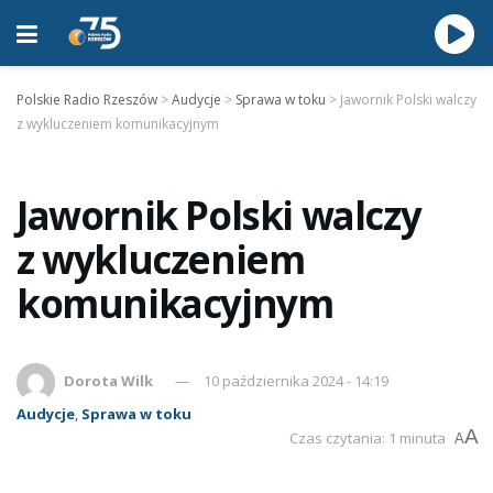
Polskie Radio Rzeszów
>
Audycje
>
Sprawa w toku
>
Jawornik Polski walczy
z wykluczeniem komunikacyjnym
Jawornik Polski walczy
z wykluczeniem
komunikacyjnym
Dorota Wilk
10 października 2024 - 14:19
Audycje
,
Sprawa w toku
A
Czas czytania: 1 minuta
A