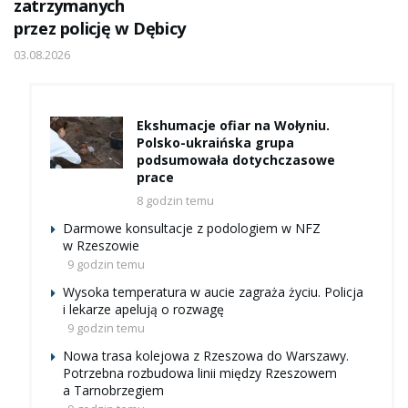
zatrzymanych
przez policję w Dębicy
03.08.2026
Ekshumacje ofiar na Wołyniu.
Polsko-ukraińska grupa
podsumowała dotychczasowe
prace
8 godzin temu
Darmowe konsultacje z podologiem w NFZ
w Rzeszowie
9 godzin temu
Wysoka temperatura w aucie zagraża życiu. Policja
i lekarze apelują o rozwagę
9 godzin temu
Nowa trasa kolejowa z Rzeszowa do Warszawy.
Potrzebna rozbudowa linii między Rzeszowem
a Tarnobrzegiem