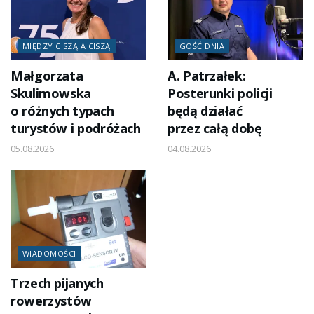
MIĘDZY CISZĄ A CISZĄ
GOŚĆ DNIA
Małgorzata
A. Patrzałek:
Skulimowska
Posterunki policji
o różnych typach
będą działać
turystów i podróżach
przez całą dobę
05.08.2026
04.08.2026
WIADOMOŚCI
Trzech pijanych
rowerzystów