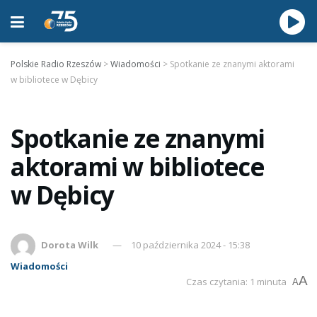
Polskie Radio Rzeszów
>
Wiadomości
>
Spotkanie ze znanymi aktorami
w bibliotece w Dębicy
Spotkanie ze znanymi
aktorami w bibliotece
w Dębicy
Dorota Wilk
10 października 2024 - 15:38
Wiadomości
A
Czas czytania: 1 minuta
A