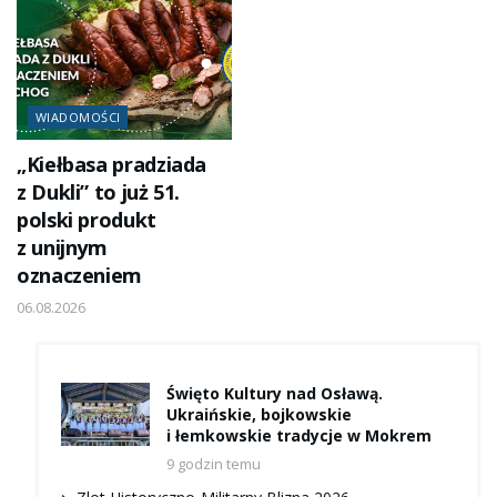
WIADOMOŚCI
„Kiełbasa pradziada
z Dukli” to już 51.
polski produkt
z unijnym
oznaczeniem
06.08.2026
Święto Kultury nad Osławą.
Ukraińskie, bojkowskie
i łemkowskie tradycje w Mokrem
9 godzin temu