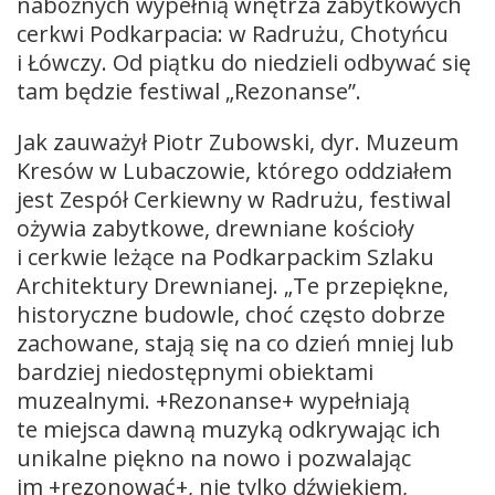
nabożnych wypełnią wnętrza zabytkowych
cerkwi Podkarpacia: w Radrużu, Chotyńcu
i Łówczy. Od piątku do niedzieli odbywać się
tam będzie festiwal „Rezonanse”.
Jak zauważył Piotr Zubowski, dyr. Muzeum
Kresów w Lubaczowie, którego oddziałem
jest Zespół Cerkiewny w Radrużu, festiwal
ożywia zabytkowe, drewniane kościoły
i cerkwie leżące na Podkarpackim Szlaku
Architektury Drewnianej. „Te przepiękne,
historyczne budowle, choć często dobrze
zachowane, stają się na co dzień mniej lub
bardziej niedostępnymi obiektami
muzealnymi. +Rezonanse+ wypełniają
te miejsca dawną muzyką odkrywając ich
unikalne piękno na nowo i pozwalając
im +rezonować+, nie tylko dźwiękiem,