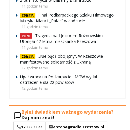
Zlot Historyczno-Militarny Blizna 2026
11 godzin temu
Finał Podkarpackiego Szlaku Filmowego.
ZDJĘCIA
Muzyka Kilara i „Pałac” w Łańcucie
11 godzin temu
Tragedia nad Jeziorem Rożnowskim.
PILNE
Utonęła 42-letnia mieszkanka Rzeszowa
11 godzin temu
„Nie bądź obojętny”. W Rzeszowie
ZDJĘCIA
manifestowano solidarność z Ukrainą
12 godzin temu
Upał wraca na Podkarpacie. IMGW wydał
ostrzeżenie dla 22 powiatów
12 godzin temu
Byłeś świadkiem ważnego wydarzenia?
Daj nam znać!
17 222 22 22
antena@radio.rzeszow.pl