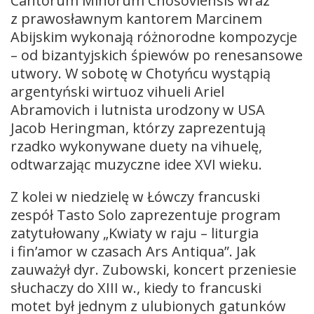
Cantorum Minorum Chosoviensis wraz
z prawosławnym kantorem Marcinem
Abijskim wykonają różnorodne kompozycje
– od bizantyjskich śpiewów po renesansowe
utwory. W sobotę w Chotyńcu wystąpią
argentyński wirtuoz vihueli Ariel
Abramovich i lutnista urodzony w USA
Jacob Heringman, którzy zaprezentują
rzadko wykonywane duety na vihuelę,
odtwarzając muzyczne idee XVI wieku.
Z kolei w niedzielę w Łówczy francuski
zespół Tasto Solo zaprezentuje program
zatytułowany „Kwiaty w raju – liturgia
i fin’amor w czasach Ars Antiqua”. Jak
zauważył dyr. Zubowski, koncert przeniesie
słuchaczy do XIII w., kiedy to francuski
motet był jednym z ulubionych gatunków