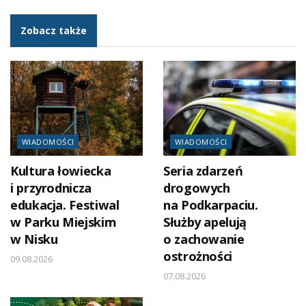
Zobacz także
WIADOMOŚCI
WIADOMOŚCI
Kultura łowiecka
Seria zdarzeń
i przyrodnicza
drogowych
edukacja. Festiwal
na Podkarpaciu.
w Parku Miejskim
Służby apelują
w Nisku
o zachowanie
ostrożności
09.08.2026
07.08.2026