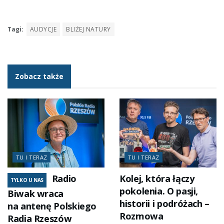
Tagi:
AUDYCJE
BLIŻEJ NATURY
Zobacz także
TU I TERAZ
TU I TERAZ
Radio
Kolej, która łączy
TYLKO U NAS
pokolenia. O pasji,
Biwak wraca
historii i podróżach –
na antenę Polskiego
Rozmowa
Radia Rzeszów