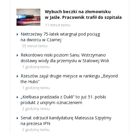
Wybuch beczki na złomowisku
w Jaśle. Pracownik trafił do szpitala
11 minut temu
Nietrzeźwy 75-latek wtargnął pod pociąg
na dworcu w Czarnej
55 minut temu
Rekordowo niski poziom Sanu. Wstrzymano
dostawy wody dla przemysłu w Stalowej Woli
1 godzinę temu
Rzeszów zajął drugie miejsce w rankingu „Beyond
the Hubs”
1 godzinę temu
„Kiełbasa pradziada z Dukli” to już 51. polski
produkt z unijnym oznaczeniem
2 godziny temu
Senat odrzucił kandydaturę Mateusza Szpytmy
na prezesa IPN
2 godziny temu