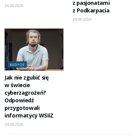
z pasjonatami
26.06.2026
z Podkarpacia
24.06.2026
AUDYCJE
Jak nie zgubić się
w świecie
cyberzagrożeń?
Odpowiedź
przygotowali
informatycy WSIiZ
24.06.2026