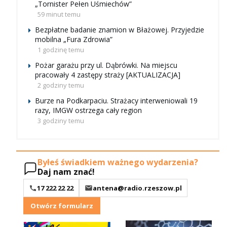
„Tornister Pełen Uśmiechów”
59 minut temu
Bezpłatne badanie znamion w Błażowej. Przyjedzie
mobilna „Fura Zdrowia”
1 godzinę temu
Pożar garażu przy ul. Dąbrówki. Na miejscu
pracowały 4 zastępy straży [AKTUALIZACJA]
2 godziny temu
Burze na Podkarpaciu. Strażacy interweniowali 19
razy, IMGW ostrzega cały region
3 godziny temu
Byłeś świadkiem ważnego wydarzenia?
Daj nam znać!
17 222 22 22
antena@radio.rzeszow.pl
Otwórz formularz