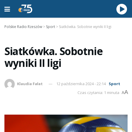
Polskie Radio Rzeszów
>
Sport
>
Siatkówka. Sobotnie wyniki II ligi
Siatkówka. Sobotnie
wyniki II ligi
Klaudia Fałat
12 października 2024 - 22:14
Sport
A
Czas czytania: 1 minuta
A