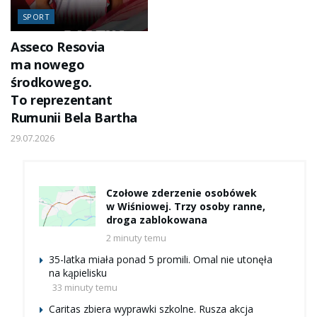
SPORT
Asseco Resovia
ma nowego
środkowego.
To reprezentant
Rumunii Bela Bartha
29.07.2026
Czołowe zderzenie osobówek
w Wiśniowej. Trzy osoby ranne,
droga zablokowana
2 minuty temu
35-latka miała ponad 5 promili. Omal nie utonęła
na kąpielisku
33 minuty temu
Caritas zbiera wyprawki szkolne. Rusza akcja