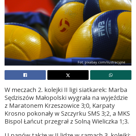
Fot. pixabay.com/ilustracyjne
W meczach 2. kolejki II ligi siatkarek: Marba
Sędziszów Małopolski wygrała na wyjeździe
z Maratonem Krzeszowice 3;0, Karpaty
Krosno pokonały w Szczyrku SMS 3;2, a MKS
Bispol Łańcut przegrał z Solną Wieliczka 1;3.
U panów także w II lidze w ramach 3. kolejki: