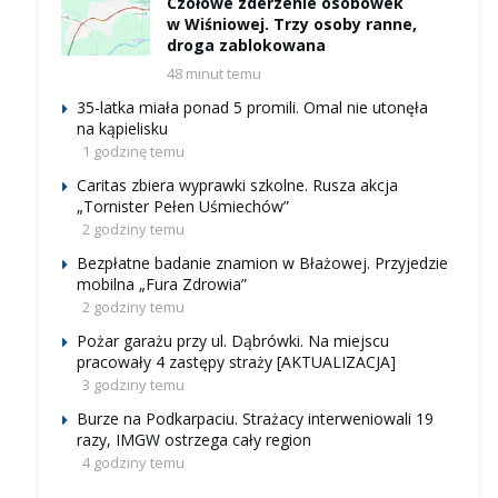
Czołowe zderzenie osobówek
w Wiśniowej. Trzy osoby ranne,
droga zablokowana
48 minut temu
35-latka miała ponad 5 promili. Omal nie utonęła
na kąpielisku
1 godzinę temu
Caritas zbiera wyprawki szkolne. Rusza akcja
„Tornister Pełen Uśmiechów”
2 godziny temu
Bezpłatne badanie znamion w Błażowej. Przyjedzie
mobilna „Fura Zdrowia”
2 godziny temu
Pożar garażu przy ul. Dąbrówki. Na miejscu
pracowały 4 zastępy straży [AKTUALIZACJA]
3 godziny temu
Burze na Podkarpaciu. Strażacy interweniowali 19
razy, IMGW ostrzega cały region
4 godziny temu