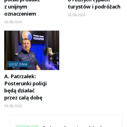
z unijnym
turystów i podróżach
oznaczeniem
05.08.2026
06.08.2026
GOŚĆ DNIA
A. Patrzałek:
Posterunki policji
będą działać
przez całą dobę
04.08.2026