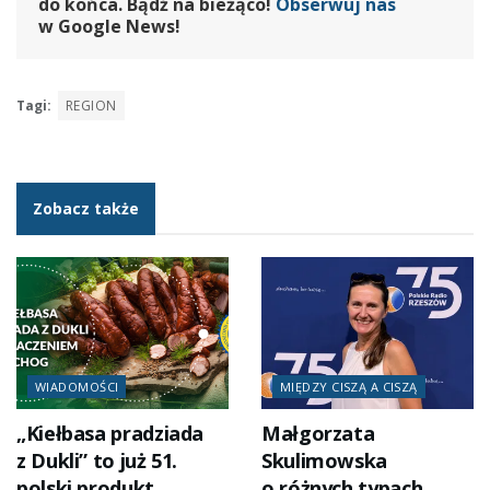
do końca. Bądź na bieżąco!
Obserwuj nas
w Google News!
Tagi:
REGION
Zobacz także
WIADOMOŚCI
MIĘDZY CISZĄ A CISZĄ
„Kiełbasa pradziada
Małgorzata
z Dukli” to już 51.
Skulimowska
polski produkt
o różnych typach