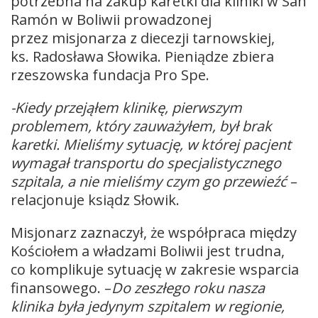
potrzebna na zakup karetki dla kliniki w San
Ramón w Boliwii prowadzonej
przez misjonarza z diecezji tarnowskiej,
ks. Radosława Słowika. Pieniądze zbiera
rzeszowska fundacja Pro Spe.
-Kiedy przejąłem klinikę, pierwszym
problemem, który zauważyłem, był brak
karetki. Mieliśmy sytuację, w której pacjent
wymagał transportu do specjalistycznego
szpitala, a nie mieliśmy czym go przewieźć
–
relacjonuje ksiądz Słowik.
Misjonarz zaznaczył, że współpraca między
Kościołem a władzami Boliwii jest trudna,
co komplikuje sytuację w zakresie wsparcia
finansowego. –
Do zeszłego roku nasza
klinika była jedynym szpitalem w regionie,