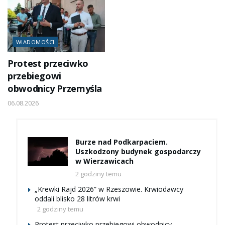
WIADOMOŚCI
Protest przeciwko
przebiegowi
obwodnicy Przemyśla
06.08.2026
Burze nad Podkarpaciem.
Uszkodzony budynek gospodarczy
w Wierzawicach
2 godziny temu
„Krewki Rajd 2026” w Rzeszowie. Krwiodawcy
oddali blisko 28 litrów krwi
2 godziny temu
Protest przeciwko przebiegowi obwodnicy