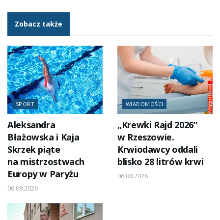
Zobacz także
SPORT
WIADOMOŚCI
Aleksandra
„Krewki Rajd 2026”
Błażowska i Kaja
w Rzeszowie.
Skrzek piąte
Krwiodawcy oddali
na mistrzostwach
blisko 28 litrów krwi
Europy w Paryżu
06.08.2026
06.08.2026