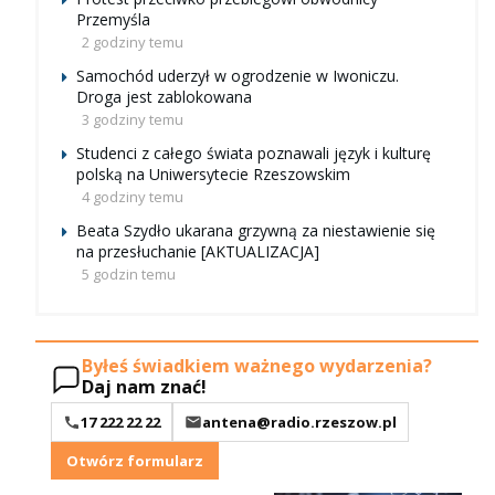
Przemyśla
2 godziny temu
Samochód uderzył w ogrodzenie w Iwoniczu.
Droga jest zablokowana
3 godziny temu
Studenci z całego świata poznawali język i kulturę
polską na Uniwersytecie Rzeszowskim
4 godziny temu
Beata Szydło ukarana grzywną za niestawienie się
na przesłuchanie [AKTUALIZACJA]
5 godzin temu
Byłeś świadkiem ważnego wydarzenia?
Daj nam znać!
17 222 22 22
antena@radio.rzeszow.pl
Otwórz formularz