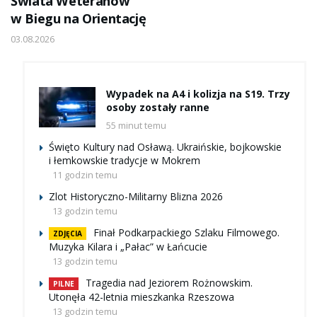
Świata Weteranów
w Biegu na Orientację
03.08.2026
Wypadek na A4 i kolizja na S19. Trzy
osoby zostały ranne
55 minut temu
Święto Kultury nad Osławą. Ukraińskie, bojkowskie
i łemkowskie tradycje w Mokrem
11 godzin temu
Zlot Historyczno-Militarny Blizna 2026
13 godzin temu
Finał Podkarpackiego Szlaku Filmowego.
ZDJĘCIA
Muzyka Kilara i „Pałac” w Łańcucie
13 godzin temu
Tragedia nad Jeziorem Rożnowskim.
PILNE
Utonęła 42-letnia mieszkanka Rzeszowa
13 godzin temu