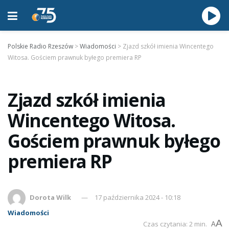
Polskie Radio Rzeszów
>
Wiadomości
>
Zjazd szkół imienia Wincentego
Witosa. Gościem prawnuk byłego premiera RP
Zjazd szkół imienia
Wincentego Witosa.
Gościem prawnuk byłego
premiera RP
Dorota Wilk
17 października 2024 - 10:18
Wiadomości
A
Czas czytania: 2 min.
A