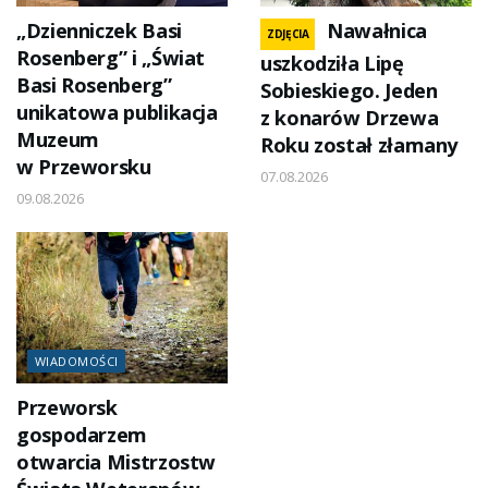
„Dzienniczek Basi
Nawałnica
ZDJĘCIA
Rosenberg” i „Świat
uszkodziła Lipę
Basi Rosenberg”
Sobieskiego. Jeden
unikatowa publikacja
z konarów Drzewa
Muzeum
Roku został złamany
w Przeworsku
07.08.2026
09.08.2026
WIADOMOŚCI
Przeworsk
gospodarzem
otwarcia Mistrzostw