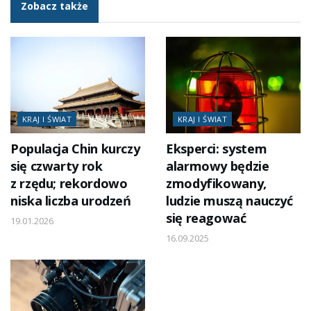
Zobacz także
KRAJ I ŚWIAT
KRAJ I ŚWIAT
Populacja Chin kurczy
Eksperci: system
się czwarty rok
alarmowy będzie
z rzędu; rekordowo
zmodyfikowany,
niska liczba urodzeń
ludzie muszą nauczyć
się reagować
19.01.2026
16.09.2025