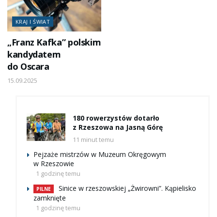
KRAJ I ŚWIAT
„Franz Kafka” polskim
kandydatem
do Oscara
15.09.2025
180 rowerzystów dotarło
z Rzeszowa na Jasną Górę
11 minut temu
Pejzaże mistrzów w Muzeum Okręgowym
w Rzeszowie
1 godzinę temu
Sinice w rzeszowskiej „Żwirowni”. Kąpielisko
PILNE
zamknięte
1 godzinę temu