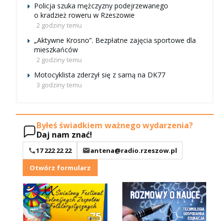
Policja szuka mężczyzny podejrzewanego
o kradzież roweru w Rzeszowie
2 godziny temu
„Aktywne Krosno”. Bezpłatne zajęcia sportowe dla
mieszkańców
2 godziny temu
Motocyklista zderzył się z sarną na DK77
3 godziny temu
Byłeś świadkiem ważnego wydarzenia?
Daj nam znać!
17 222 22 22
antena@radio.rzeszow.pl
Otwórz formularz