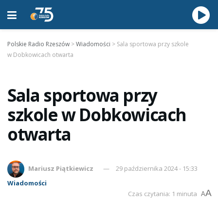
Polskie Radio Rzeszów
>
Wiadomości
>
Sala sportowa przy szkole
w Dobkowicach otwarta
Sala sportowa przy
szkole w Dobkowicach
otwarta
Mariusz Piątkiewicz
29 października 2024 - 15:33
Wiadomości
A
Czas czytania: 1 minuta
A