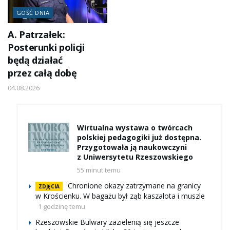
GOŚĆ DNIA
A. Patrzałek:
Posterunki policji
będą działać
przez całą dobę
04.08.2026
Wirtualna wystawa o twórcach
polskiej pedagogiki już dostępna.
Przygotowała ją naukowczyni
z Uniwersytetu Rzeszowskiego
55 minut temu
Chronione okazy zatrzymane na granicy
ZDJĘCIA
w Krościenku. W bagażu był ząb kaszalota i muszle
1 godzinę temu
Rzeszowskie Bulwary zazielenią się jeszcze