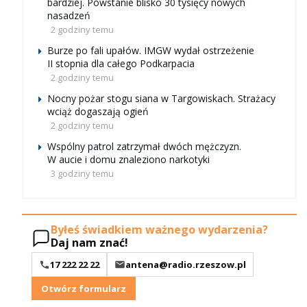
bardziej. Powstanie blisko 30 tysięcy nowych
nasadzeń
2 godziny temu
Burze po fali upałów. IMGW wydał ostrzeżenie
II stopnia dla całego Podkarpacia
2 godziny temu
Nocny pożar stogu siana w Targowiskach. Strażacy
wciąż dogaszają ogień
2 godziny temu
Wspólny patrol zatrzymał dwóch mężczyzn.
W aucie i domu znaleziono narkotyki
3 godziny temu
Byłeś świadkiem ważnego wydarzenia?
Daj nam znać!
17 222 22 22
antena@radio.rzeszow.pl
Otwórz formularz