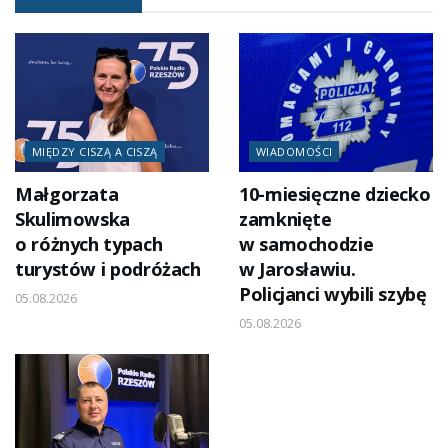
MIĘDZY CISZĄ A CISZĄ
WIADOMOŚCI
Małgorzata
10-miesięczne dziecko
Skulimowska
zamknięte
o różnych typach
w samochodzie
turystów i podróżach
w Jarosławiu.
Policjanci wybili szybę
05.08.2026
05.08.2026