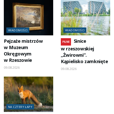
WIADOMOŚCI
WIADOMOŚCI
Pejzaże mistrzów
Sinice
PILNE
w Muzeum
w rzeszowskiej
Okręgowym
„Żwirowni”.
w Rzeszowie
Kąpielisko zamknięte
09.08.2026
09.08.2026
NA CZTERY ŁAPY