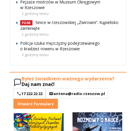
Pejzaże mistrzów w Muzeum Okręgowym
w Rzeszowie
2 godziny temu
Sinice w rzeszowskiej „Żwirowni”. Kąpielisko
PILNE
zamknięte
2 godziny temu
Policja szuka mężczyzny podejrzewanego
o kradzież roweru w Rzeszowie
3 godziny temu
Byłeś świadkiem ważnego wydarzenia?
Daj nam znać!
17 222 22 22
antena@radio.rzeszow.pl
Otwórz formularz