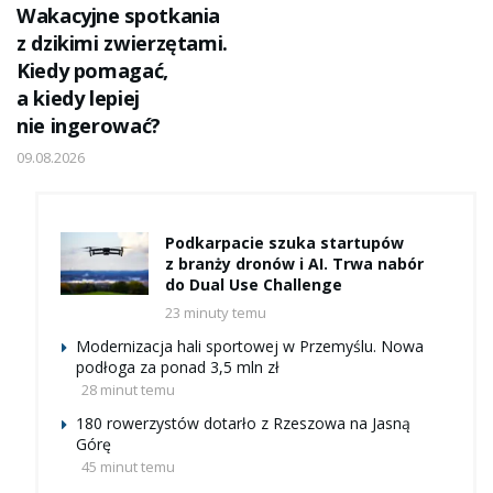
Wakacyjne spotkania
z dzikimi zwierzętami.
Kiedy pomagać,
a kiedy lepiej
nie ingerować?
09.08.2026
Podkarpacie szuka startupów
z branży dronów i AI. Trwa nabór
do Dual Use Challenge
23 minuty temu
Modernizacja hali sportowej w Przemyślu. Nowa
podłoga za ponad 3,5 mln zł
28 minut temu
180 rowerzystów dotarło z Rzeszowa na Jasną
Górę
45 minut temu