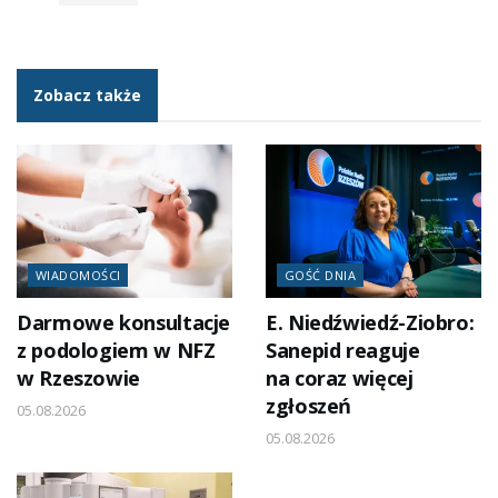
Zobacz także
WIADOMOŚCI
GOŚĆ DNIA
Darmowe konsultacje
E. Niedźwiedź-Ziobro:
z podologiem w NFZ
Sanepid reaguje
w Rzeszowie
na coraz więcej
zgłoszeń
05.08.2026
05.08.2026