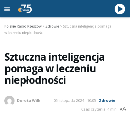
Polskie Radio Rzeszów
>
Zdrowie
>
Sztuczna inteligencja pomaga
w leczeniu niepłodności
Sztuczna inteligencja
pomaga w leczeniu
niepłodności
Dorota Wilk
05 listopada 2024 - 10:05
Zdrowie
A
Czas czytania: 4 min.
A