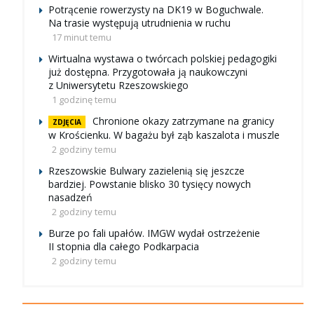
Potrącenie rowerzysty na DK19 w Boguchwale.
Na trasie występują utrudnienia w ruchu
17 minut temu
Wirtualna wystawa o twórcach polskiej pedagogiki
już dostępna. Przygotowała ją naukowczyni
z Uniwersytetu Rzeszowskiego
1 godzinę temu
Chronione okazy zatrzymane na granicy
ZDJĘCIA
w Krościenku. W bagażu był ząb kaszalota i muszle
2 godziny temu
Rzeszowskie Bulwary zazielenią się jeszcze
bardziej. Powstanie blisko 30 tysięcy nowych
nasadzeń
2 godziny temu
Burze po fali upałów. IMGW wydał ostrzeżenie
II stopnia dla całego Podkarpacia
2 godziny temu