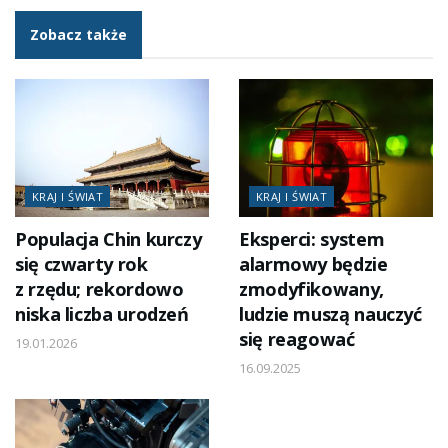
Zobacz także
KRAJ I ŚWIAT
KRAJ I ŚWIAT
Populacja Chin kurczy
Eksperci: system
się czwarty rok
alarmowy będzie
z rzędu; rekordowo
zmodyfikowany,
niska liczba urodzeń
ludzie muszą nauczyć
się reagować
19.01.2026
16.09.2025