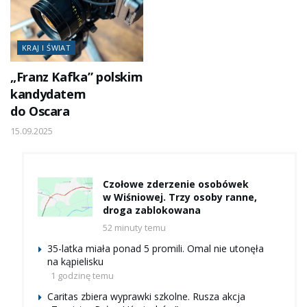
KRAJ I ŚWIAT
„Franz Kafka” polskim
kandydatem
do Oscara
15.09.2025
Czołowe zderzenie osobówek
w Wiśniowej. Trzy osoby ranne,
droga zablokowana
52 minuty temu
35-latka miała ponad 5 promili. Omal nie utonęła
na kąpielisku
1 godzinę temu
Caritas zbiera wyprawki szkolne. Rusza akcja