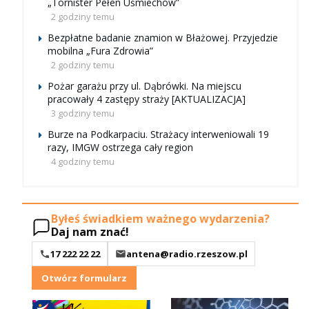
„Tornister Pełen Uśmiechów”
2 godziny temu
Bezpłatne badanie znamion w Błażowej. Przyjedzie
mobilna „Fura Zdrowia”
2 godziny temu
Pożar garażu przy ul. Dąbrówki. Na miejscu
pracowały 4 zastępy straży [AKTUALIZACJA]
3 godziny temu
Burze na Podkarpaciu. Strażacy interweniowali 19
razy, IMGW ostrzega cały region
4 godziny temu
Byłeś świadkiem ważnego wydarzenia?
Daj nam znać!
17 222 22 22
antena@radio.rzeszow.pl
Otwórz formularz