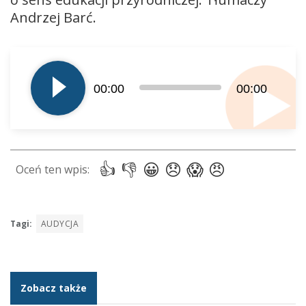
Andrzej Barć.
Odtwarzacz
plików
dźwiękowych
00:00
00:00
Tagi:
AUDYCJA
Zobacz także