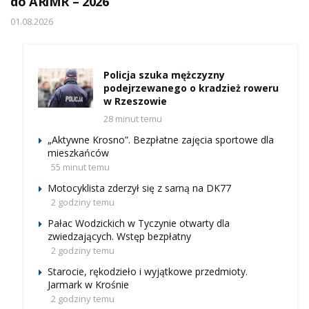
do ARiMR – 2026
01.08.2026
Policja szuka mężczyzny
podejrzewanego o kradzież roweru
w Rzeszowie
28 minut temu
„Aktywne Krosno”. Bezpłatne zajęcia sportowe dla
mieszkańców
55 minut temu
Motocyklista zderzył się z sarną na DK77
2 godziny temu
Pałac Wodzickich w Tyczynie otwarty dla
zwiedzających. Wstęp bezpłatny
2 godziny temu
Starocie, rękodzieło i wyjątkowe przedmioty.
Jarmark w Krośnie
2 godziny temu