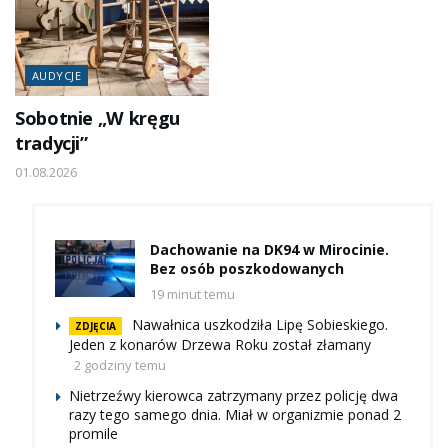
AUDYCJE
Sobotnie „W kręgu
tradycji”
01.08.2026
Dachowanie na DK94 w Mirocinie.
Bez osób poszkodowanych
19 minut temu
Nawałnica uszkodziła Lipę Sobieskiego.
ZDJĘCIA
Jeden z konarów Drzewa Roku został złamany
2 godziny temu
Nietrzeźwy kierowca zatrzymany przez policję dwa
razy tego samego dnia. Miał w organizmie ponad 2
promile