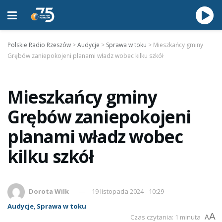
Polskie Radio Rzeszów
>
Audycje
>
Sprawa w toku
>
Mieszkańcy gminy
Grębów zaniepokojeni planami władz wobec kilku szkół
Mieszkańcy gminy
Grębów zaniepokojeni
planami władz wobec
kilku szkół
Dorota Wilk
19 listopada 2024 - 10:29
Audycje
,
Sprawa w toku
A
Czas czytania: 1 minuta
A