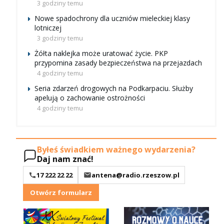
3 godziny temu
Nowe spadochrony dla uczniów mieleckiej klasy
lotniczej
3 godziny temu
Żółta naklejka może uratować życie. PKP
przypomina zasady bezpieczeństwa na przejazdach
4 godziny temu
Seria zdarzeń drogowych na Podkarpaciu. Służby
apelują o zachowanie ostrożności
4 godziny temu
Byłeś świadkiem ważnego wydarzenia?
Daj nam znać!
17 222 22 22
antena@radio.rzeszow.pl
Otwórz formularz