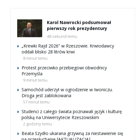
Karol Nawrocki podsumował
pierwszy rok prezydentury
48 sekund temu
„Krewki Rajd 2026” w Rzeszowie. Krwiodawcy
oddali blisko 28 litrów krwi
8 minut temu
Protest przeciwko przebiegowi obwodnicy
Przemyśla
9 minut temu
Samochód uderzył w ogrodzenie w Iwoniczu.
Droga jest zablokowana
57 minut temu
Studenci z całego świata poznawali język i kulturę
polską na Uniwersytecie Rzeszowskim
2 godziny temu
Beata Szydło ukarana grzywną za niestawienie się
na przesłuchanie [AKTUALIZACJA]