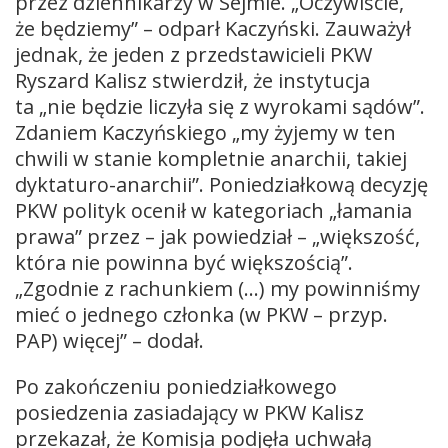
przez dziennikarzy w Sejmie. „Oczywiście,
że będziemy” – odparł Kaczyński. Zauważył
jednak, że jeden z przedstawicieli PKW
Ryszard Kalisz stwierdził, że instytucja
ta „nie będzie liczyła się z wyrokami sądów”.
Zdaniem Kaczyńskiego „my żyjemy w ten
chwili w stanie kompletnie anarchii, takiej
dyktaturo-anarchii”. Poniedziałkową decyzję
PKW polityk ocenił w kategoriach „łamania
prawa” przez – jak powiedział – „większość,
która nie powinna być większością”.
„Zgodnie z rachunkiem (…) my powinniśmy
mieć o jednego członka (w PKW – przyp.
PAP) więcej” – dodał.
Po zakończeniu poniedziałkowego
posiedzenia zasiadający w PKW Kalisz
przekazał, że Komisja podjęła uchwałą