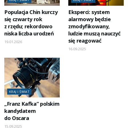
Populacja Chin kurczy
Eksperci: system
się czwarty rok
alarmowy będzie
z rzędu; rekordowo
zmodyfikowany,
niska liczba urodzeń
ludzie muszą nauczyć
się reagować
19.01.2026
16.09.2025
KRAJ I ŚWIAT
„Franz Kafka” polskim
kandydatem
do Oscara
15.09.2025