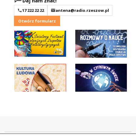
Daj nam znać!
17 222 22 22
antena@radio.rzeszow.pl
Otwórz formularz