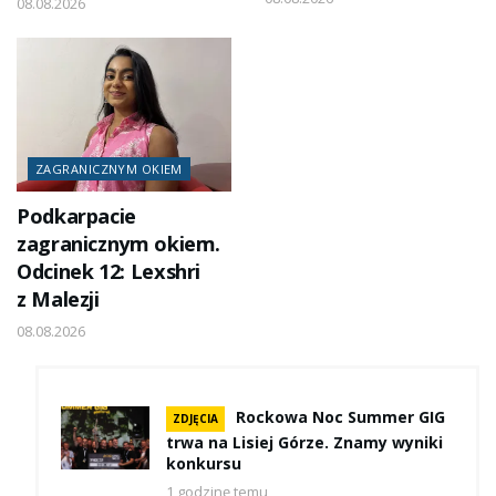
08.08.2026
ZAGRANICZNYM OKIEM
Podkarpacie
zagranicznym okiem.
Odcinek 12: Lexshri
z Malezji
08.08.2026
Rockowa Noc Summer GIG
ZDJĘCIA
trwa na Lisiej Górze. Znamy wyniki
konkursu
1 godzinę temu