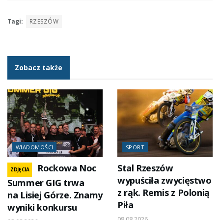
Tagi:
RZESZÓW
Zobacz także
WIADOMOŚCI
SPORT
Rockowa Noc
Stal Rzeszów
ZDJĘCIA
wypuściła zwycięstwo
Summer GIG trwa
z rąk. Remis z Polonią
na Lisiej Górze. Znamy
Piła
wyniki konkursu
08.08.2026