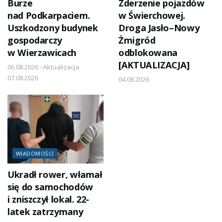
Burze
Zderzenie pojazdów
nad Podkarpaciem.
w Świerchowej.
Uszkodzony budynek
Droga Jasło–Nowy
gospodarczy
Żmigród
w Wierzawicach
odblokowana
[AKTUALIZACJA]
06.08.2026 - Aktualizacja
07.08.2026
04.08.2026
WIADOMOŚCI
Ukradł rower, włamał
się do samochodów
i zniszczył lokal. 22-
latek zatrzymany