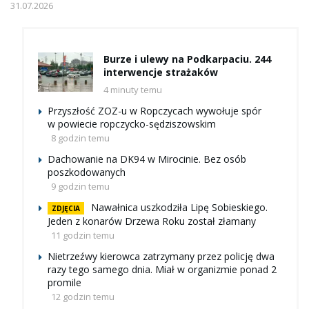
31.07.2026
Burze i ulewy na Podkarpaciu. 244
interwencje strażaków
4 minuty temu
Przyszłość ZOZ-u w Ropczycach wywołuje spór
w powiecie ropczycko-sędziszowskim
8 godzin temu
Dachowanie na DK94 w Mirocinie. Bez osób
poszkodowanych
9 godzin temu
Nawałnica uszkodziła Lipę Sobieskiego.
ZDJĘCIA
Jeden z konarów Drzewa Roku został złamany
11 godzin temu
Nietrzeźwy kierowca zatrzymany przez policję dwa
razy tego samego dnia. Miał w organizmie ponad 2
promile
12 godzin temu