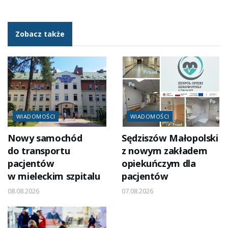
Zobacz także
WIADOMOŚCI
WIADOMOŚCI
Nowy samochód
Sędziszów Małopolski
do transportu
z nowym zakładem
pacjentów
opiekuńczym dla
w mieleckim szpitalu
pacjentów
08.08.2026
07.08.2026