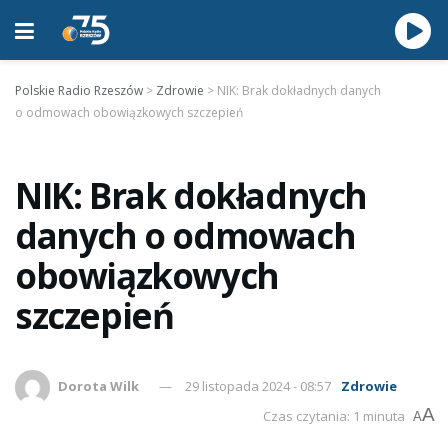
Polskie Radio Rzeszów
>
Zdrowie
>
NIK: Brak dokładnych danych
o odmowach obowiązkowych szczepień
NIK: Brak dokładnych
danych o odmowach
obowiązkowych
szczepień
Dorota Wilk
29 listopada 2024 - 08:57
Zdrowie
A
Czas czytania: 1 minuta
A