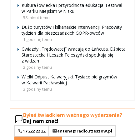
Kultura łowiecka i przyrodnicza edukacja. Festiwal
w Parku Miejskim w Nisku
58 minut temu
Dużo turystów i kilkanaście interwencji. Pracowity
tydzień dla bieszczadzkich GOPR-owców
1 godzinę temu
Gwiazdy „Trędowatej” wracają do Łańcuta. Elżbieta
Starostecka i Leszek Teleszyński spotkają się
z widzami
2 godziny temu
Wielki Odpust Kalwaryjski. Tysiące pielgrzymów
w Kalwarii Pacławskiej
3 godziny temu
Byłeś świadkiem ważnego wydarzenia?
Daj nam znać!
17 222 22 22
antena@radio.rzeszow.pl