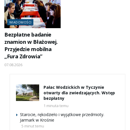
WIADOMOŚCI
Bezpłatne badanie
znamion w Błażowej.
Przyjedzie mobilna
„Fura Zdrowia”
07.08.2026
Pałac Wodzickich w Tyczynie
otwarty dla zwiedzających. Wstęp
bezpłatny
1 minuta temu
Starocie, rękodzieło i wyjątkowe przedmioty.
Jarmark w Krośnie
5 minut temu