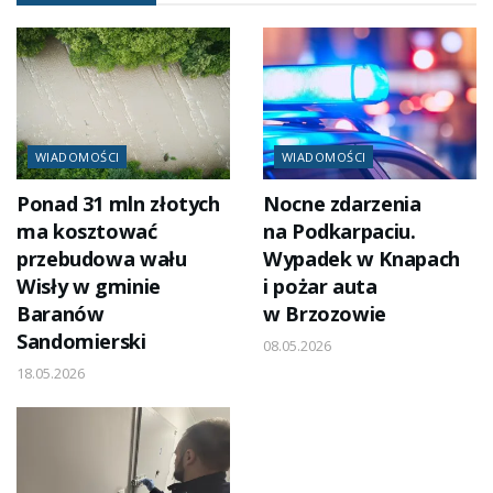
WIADOMOŚCI
WIADOMOŚCI
Ponad 31 mln złotych
Nocne zdarzenia
ma kosztować
na Podkarpaciu.
przebudowa wału
Wypadek w Knapach
Wisły w gminie
i pożar auta
Baranów
w Brzozowie
Sandomierski
08.05.2026
18.05.2026