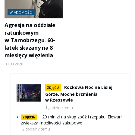
WIADOMOŚCI
Agresja na oddziale
ratunkowym
w Tarnobrzegu. 60-
latek skazany na 8
miesięcy więzienia
03.03.2026
Rockowa Noc na Lisiej
ZDJĘCIA
Górze. Mocne brzmienia
w Rzeszowie
1 godzinę temu
120 mln zł na skup zbóż i rzepaku. Elewarr
ZDJĘCIA
zwiększa możliwości zakupowe
2 godziny temu