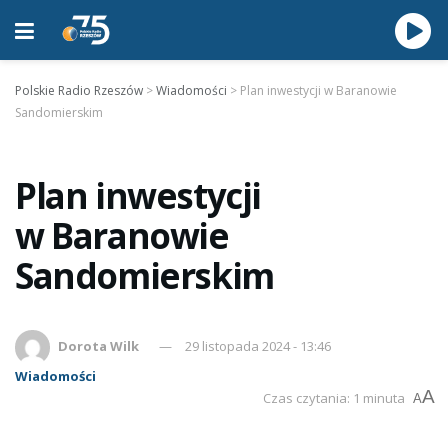
Polskie Radio Rzeszów
>
Wiadomości
>
Plan inwestycji w Baranowie
Sandomierskim
Plan inwestycji
w Baranowie
Sandomierskim
Dorota Wilk
29 listopada 2024 - 13:46
Wiadomości
A
Czas czytania: 1 minuta
A