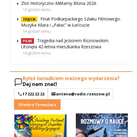
Zlot Historyczno-Militarny Blizna 2026
13 godzin temu
Finał Podkarpackiego Szlaku Filmowego.
ZDJĘCIA
Muzyka Kilara i „Pałac” w Łańcucie
14 godzin temu
Tragedia nad Jeziorem Rożnowskim.
PILNE
Utonęła 42-letnia mieszkanka Rzeszowa
14 godzin temu
Byłeś świadkiem ważnego wydarzenia?
Daj nam znać!
17 222 22 22
antena@radio.rzeszow.pl
Otwórz formularz