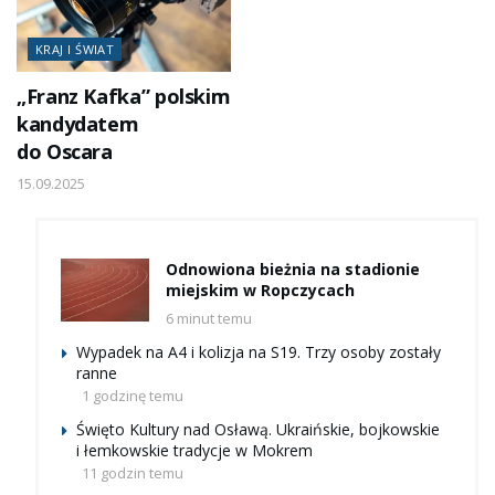
KRAJ I ŚWIAT
„Franz Kafka” polskim
kandydatem
do Oscara
15.09.2025
Odnowiona bieżnia na stadionie
miejskim w Ropczycach
6 minut temu
Wypadek na A4 i kolizja na S19. Trzy osoby zostały
ranne
1 godzinę temu
Święto Kultury nad Osławą. Ukraińskie, bojkowskie
i łemkowskie tradycje w Mokrem
11 godzin temu