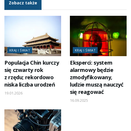
Zobacz także
KRAJ I ŚWIAT
KRAJ I ŚWIAT
Populacja Chin kurczy
Eksperci: system
się czwarty rok
alarmowy będzie
z rzędu; rekordowo
zmodyfikowany,
niska liczba urodzeń
ludzie muszą nauczyć
się reagować
19.01.2026
16.09.2025