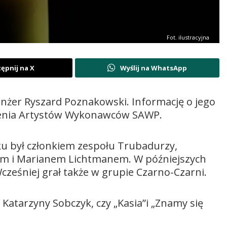
Fot. ilustracyjna
ępnij na X
Wyślij na WhatsApp
anżer Ryszard Poznakowski. Informację o jego
yszenia Artystów Wykonawców SAWP.
ku był członkiem zespołu Trubadurzy,
iem i Marianem Lichtmanem. W późniejszych
cześniej grał także w grupie Czarno-Czarni.
 Katarzyny Sobczyk, czy „Kasia”i „Znamy się