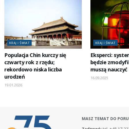
KRAJ I ŚWIAT
KRAJ I ŚWIAT
Populacja Chin kurczy się
Eksperci: syst
czwarty rok z rzędu;
będzie zmodyfi
rekordowo niska liczba
muszą nauczyć 
urodzeń
16.09.2025
19.01.2026
MASZ TEMAT DO PORU
Zadzwoń:
tel. +48 17 22