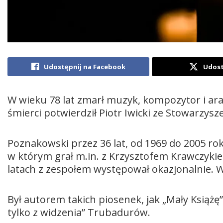
Udostępnij na Facebook
Udost
W wieku 78 lat zmarł muzyk, kompozytor i ar
śmierci potwierdził Piotr Iwicki ze Stowarz
Poznakowski przez 36 lat, od 1969 do 2005 ro
w którym grał m.in. z Krzysztofem Krawczyk
latach z zespołem występował okazjonalnie. W
Był autorem takich piosenek, jak „Mały Książę”
tylko z widzenia” Trubadurów.