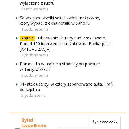
wyłączone z ruchu
53 minuty temu
Są wstępne wyniki sekcji zwłok mężczyzny,
który wypadł z okna hotelu w Sanoku
1 godzinę temu
Oberwanie chmury nad Rzeszowem.
ZDJĘCIA
Ponad 150 interwencji strażaków na Podkarpaciu
[AKTUALIZACJA]
2 godziny temu
Pomoc dla właściciela stadniny po pożarze
w Targowiskach
3 godziny temu
71-latek uderzył w cztery zaparkowane auta. Trafił
do szpitala
5 godzin temu
Byłeś
17 222 22 22
świadkiem