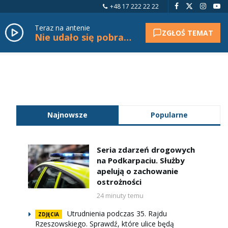
+48 17 222 22 22
Teraz na antenie
ZGŁOŚ TEMAT
Nie udało się pobrać tytułu.
Najnowsze
Popularne
Seria zdarzeń drogowych
na Podkarpaciu. Służby
apelują o zachowanie
ostrożności
24 minuty temu
Utrudnienia podczas 35. Rajdu
ZDJĘCIA
Rzeszowskiego. Sprawdź, które ulice będą