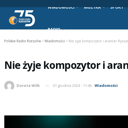
WIADOMOŚCI
MUZYKA
SPORT
RADIO
Polskie Radio Rzeszów
>
Wiadomości
>
Nie żyje kompozytor i aranżer Rysz
Nie żyje kompozytor i ara
Dorota Wilk
01 grudnia 2024 - 11:46
Wiadomości