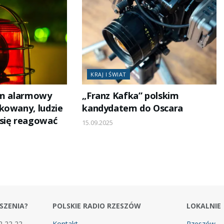
KRAJ I ŚWIAT
em alarmowy
„Franz Kafka” polskim
kowany, ludzie
kandydatem do Oscara
się reagować
15.09.2025
SZENIA?
POLSKIE RADIO RZESZÓW
LOKALNIE
2 22 22
Kontakt
Rzeszów