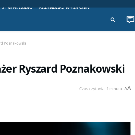
STREFA AUDIO
KALENDARZ WYDARZEŃ
ard Poznakowski
nżer Ryszard Poznakowski
A
Czas czytania: 1 minuta
A