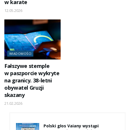
w karate
12.05.2026
WIADOMOŚCI
Fałszywe stemple
w paszporcie wykryte
na granicy. 38-letni
obywatel Gruzji
skazany
21.02.2026
Polski głos Vaiany wystąpi