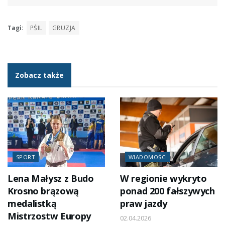
Tagi:
PŚIL
GRUZJA
Zobacz także
SPORT
WIADOMOŚCI
Lena Małysz z Budo
W regionie wykryto
Krosno brązową
ponad 200 fałszywych
medalistką
praw jazdy
Mistrzostw Europy
02.04.2026