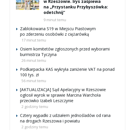
w Rzeszowie. Irys zaśpiewa
na „Przystanku Przybyszówka:
odetchnij”
9 minut temu
Zablokowana S19 w Miejscu Piastowym
po zderzeniu osobówki z ciężarówką
17 minut temu
Osiem komitetów zgłoszonych przed wyborami
burmistrza Tyczyna
26 minut temu
Podkarpacka KAS wykryła zaniżenie VAT na ponad
100 tys. zł
56 minut temu
[AKTUALIZACJA] Sąd Apelacyjny w Rzeszowie
ogłosił wyrok w sprawie Marcina Warchoła
przeciwko Izabeli Leszczynie
2 godziny temu
Cztery wypadki z udziałem jednośladów od rana
na drogach Rzeszowa i powiatu
2 godziny temu