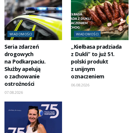
WIADOMOŚCI
WIADOMOŚCI
Seria zdarzeń
„Kiełbasa pradziada
drogowych
z Dukli” to już 51.
na Podkarpaciu.
polski produkt
Służby apelują
z unijnym
o zachowanie
oznaczeniem
ostrożności
06.08.2026
07.08.2026