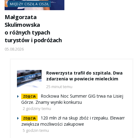
MIĘDZY CISZĄ A CISZĄ
Małgorzata
Skulimowska
o różnych typach
turystów i podróżach
05.08.2026
Rowerzysta trafił do szpitala. Dwa
zdarzenia w powiecie mieleckim
25 minut temu
Rockowa Noc Summer GIG trwa na Lisiej
ZDJĘCIA
Górze. Znamy wyniki konkursu
2 godziny temu
120 mln zł na skup zbóż i rzepaku. Elewarr
ZDJĘCIA
zwiększa możliwości zakupowe
5 godzin temu