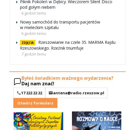
Piknik Pokoleń w Dębicy. Wieczorem Silent Disco
pod gołym niebem
6 godzin temu
Nowy samochód do transportu pacjentów
w mieleckim szpitalu
6 godzin temu
Rzeszowianie na czele 35. MARMA Rajdu
ZDJĘCIA
Rzeszowskiego. Rzeźnik triumfuje
7 godzin temu
Byłeś świadkiem ważnego wydarzenia?
Daj nam znać!
17 222 22 22
antena@radio.rzeszow.pl
Otwórz formularz