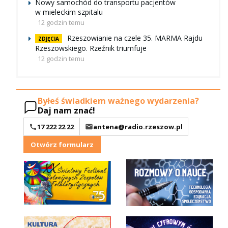
Nowy samochód do transportu pacjentów
w mieleckim szpitalu
12 godzin temu
Rzeszowianie na czele 35. MARMA Rajdu
ZDJĘCIA
Rzeszowskiego. Rzeźnik triumfuje
12 godzin temu
Byłeś świadkiem ważnego wydarzenia?
Daj nam znać!
17 222 22 22
antena@radio.rzeszow.pl
Otwórz formularz