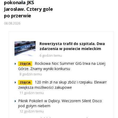
pokonała JKS
Jarosław. Cztery gole
po przerwie
08.08.2026
Rowerzysta trafił do szpitala. Dwa
zdarzenia w powiecie mieleckim
6 godzin temu
Rockowa Noc Summer GIG trwa na Lisiej
ZDJĘCIA
Górze. Znamy wyniki konkursu
8 godzin temu
120 mln zł na skup zbóż i rzepaku. Elewarr
ZDJĘCIA
zwiększa możliwości zakupowe
11 godzin temu
Piknik Pokoleń w Dębicy. Wieczorem Silent Disco
pod gołym niebem
12 godzin temu