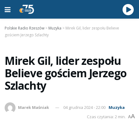
Polskie Radio Rzeszów
>
Muzyka
>
Mirek Gil, lider zespołu Believe
gościem Jerzego Szlachty
Mirek Gil, lider zespołu
Believe gościem Jerzego
Szlachty
Marek Maśniak
04 grudnia 2024 - 22:00
Muzyka
A
Czas czytania: 2 min.
A