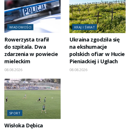
WIADOMOŚCI
KRAJ I ŚWIAT
Rowerzysta trafił
Ukraina zgodziła się
do szpitala. Dwa
na ekshumacje
zdarzenia w powiecie
polskich ofiar w Hucie
mieleckim
Pieniackiej i Ugłach
08.08.2026
08.08.2026
SPORT
Wisłoka Dębica