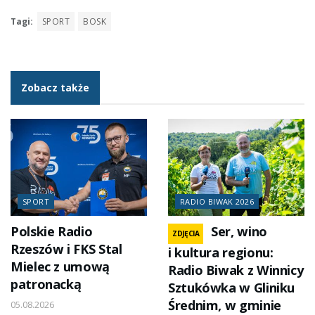
Tagi:
SPORT
BOSK
Zobacz także
SPORT
RADIO BIWAK 2026
Polskie Radio
Ser, wino
ZDJĘCIA
Rzeszów i FKS Stal
i kultura regionu:
Mielec z umową
Radio Biwak z Winnicy
patronacką
Sztukówka w Gliniku
Średnim, w gminie
05.08.2026