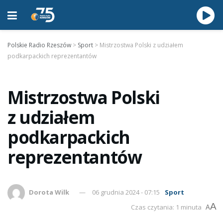
Polskie Radio Rzeszów
>
Sport
>
Mistrzostwa Polski z udziałem
podkarpackich reprezentantów
Mistrzostwa Polski
z udziałem
podkarpackich
reprezentantów
Dorota Wilk
06 grudnia 2024 - 07:15
Sport
A
Czas czytania: 1 minuta
A