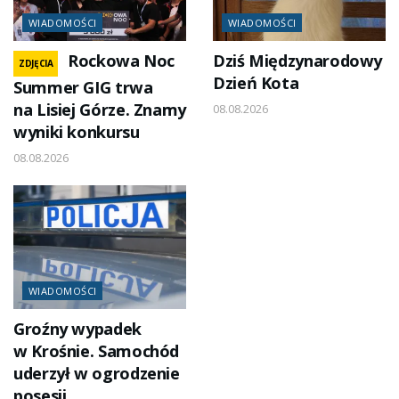
WIADOMOŚCI
WIADOMOŚCI
Rockowa Noc
Dziś Międzynarodowy
ZDJĘCIA
Dzień Kota
Summer GIG trwa
na Lisiej Górze. Znamy
08.08.2026
wyniki konkursu
08.08.2026
WIADOMOŚCI
Groźny wypadek
w Krośnie. Samochód
uderzył w ogrodzenie
posesji