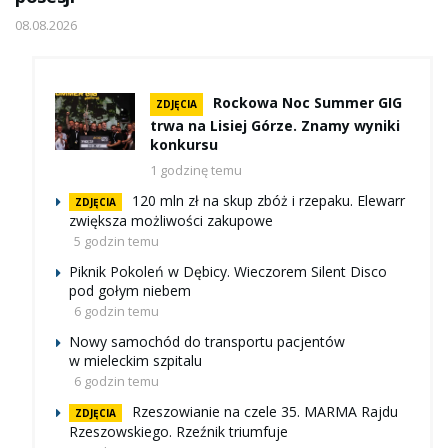
08.08.2026
Rockowa Noc Summer GIG
ZDJĘCIA
trwa na Lisiej Górze. Znamy wyniki
konkursu
1 godzinę temu
120 mln zł na skup zbóż i rzepaku. Elewarr
ZDJĘCIA
zwiększa możliwości zakupowe
5 godzin temu
Piknik Pokoleń w Dębicy. Wieczorem Silent Disco
pod gołym niebem
6 godzin temu
Nowy samochód do transportu pacjentów
w mieleckim szpitalu
6 godzin temu
Rzeszowianie na czele 35. MARMA Rajdu
ZDJĘCIA
Rzeszowskiego. Rzeźnik triumfuje