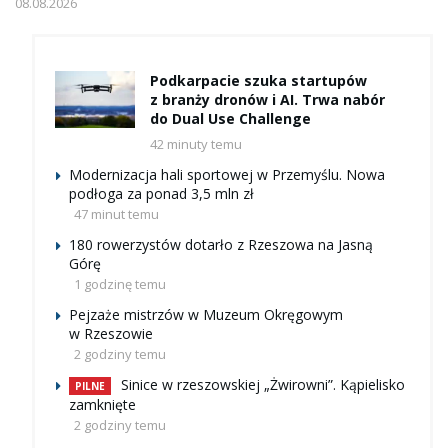
08.08.2026
Podkarpacie szuka startupów
z branży dronów i AI. Trwa nabór
do Dual Use Challenge
42 minuty temu
Modernizacja hali sportowej w Przemyślu. Nowa
podłoga za ponad 3,5 mln zł
47 minut temu
180 rowerzystów dotarło z Rzeszowa na Jasną
Górę
1 godzinę temu
Pejzaże mistrzów w Muzeum Okręgowym
w Rzeszowie
2 godziny temu
Sinice w rzeszowskiej „Żwirowni”. Kąpielisko
PILNE
zamknięte
2 godziny temu