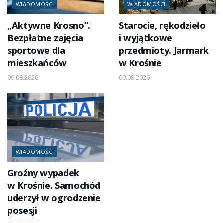
WIADOMOŚCI
WIADOMOŚCI
„Aktywne Krosno”.
Starocie, rękodzieło
Bezpłatne zajęcia
i wyjątkowe
sportowe dla
przedmioty. Jarmark
mieszkańców
w Krośnie
09.08.2026
09.08.2026
WIADOMOŚCI
Groźny wypadek
w Krośnie. Samochód
uderzył w ogrodzenie
posesji