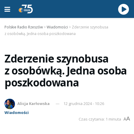
Polskie Radio Rzeszów
>
Wiadomości
>
Zderzenie szynobusa
z osobówką. Jedna osoba poszkodowana
Zderzenie szynobusa
z osobówką. Jedna osoba
poszkodowana
Alicja Karłowska
12 grudnia 2024 - 10:26
Wiadomości
A
Czas czytania: 1 minuta
A