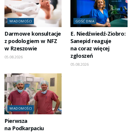
WIADOMOŚCI
GOŚĆ DNIA
Darmowe konsultacje
E. Niedźwiedź-Ziobro:
z podologiem w NFZ
Sanepid reaguje
w Rzeszowie
na coraz więcej
zgłoszeń
05.08.2026
05.08.2026
WIADOMOŚCI
Pierwsza
na Podkarpaciu