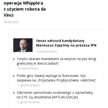
operacja Whipple’a
z użyciem robota da
Vinci
04.08.2026
Senat odrzucił kandydaturę
Mateusza Szpytmy na prezesa IPN
1 minuta temu
Turyści ukarani mandatami za wejście na pas drogi
granicznej w Bieszczadach
55 minut temu
Polski głos Vaiany wystąpi w Rzeszowie. Irys
zaśpiewa na „Przystanku Przybyszówka: odetchnij”
1 godzinę temu
Zderzenie samochodu osobowego z ciężarówką
na S19. Są utrudnienia [AKTUALIZACJA]
2 godziny temu