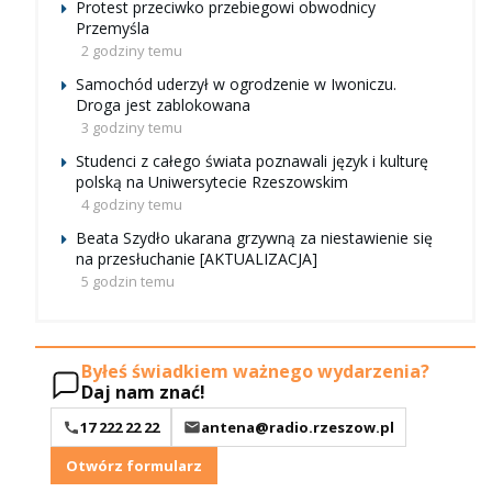
Protest przeciwko przebiegowi obwodnicy
Przemyśla
2 godziny temu
Samochód uderzył w ogrodzenie w Iwoniczu.
Droga jest zablokowana
3 godziny temu
Studenci z całego świata poznawali język i kulturę
polską na Uniwersytecie Rzeszowskim
4 godziny temu
Beata Szydło ukarana grzywną za niestawienie się
na przesłuchanie [AKTUALIZACJA]
5 godzin temu
Byłeś świadkiem ważnego wydarzenia?
Daj nam znać!
17 222 22 22
antena@radio.rzeszow.pl
Otwórz formularz