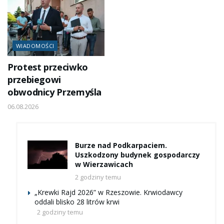
WIADOMOŚCI
Protest przeciwko
przebiegowi
obwodnicy Przemyśla
06.08.2026
Burze nad Podkarpaciem.
Uszkodzony budynek gospodarczy
w Wierzawicach
2 godziny temu
„Krewki Rajd 2026” w Rzeszowie. Krwiodawcy
oddali blisko 28 litrów krwi
2 godziny temu