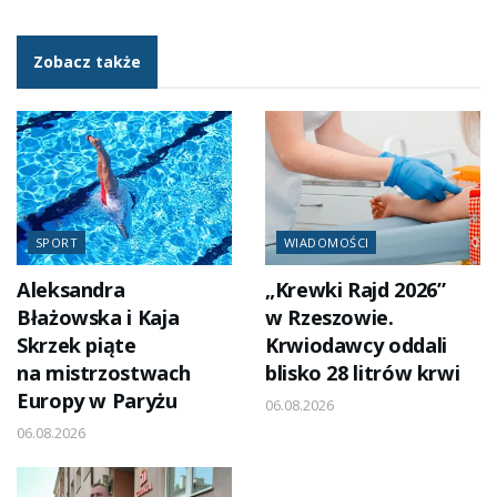
Zobacz także
SPORT
WIADOMOŚCI
Aleksandra
„Krewki Rajd 2026”
Błażowska i Kaja
w Rzeszowie.
Skrzek piąte
Krwiodawcy oddali
na mistrzostwach
blisko 28 litrów krwi
Europy w Paryżu
06.08.2026
06.08.2026