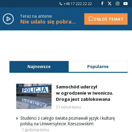
+48 17 222 22 22
Teraz na antenie
ZGŁOŚ TEMAT
Nie udało się pobrać tytułu.
Najnowsze
Popularne
Samochód uderzył
w ogrodzenie w Iwoniczu.
Droga jest zablokowana
21 minut temu
Studenci z całego świata poznawali język i kulturę
polską na Uniwersytecie Rzeszowskim
1 godzinę temu