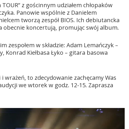
um TOUR” z gościnnym udziałem chłopaków
arczyka. Panowie wspólnie z Danielem
ielcem tworzą zespół BIOS. Ich debiutancka
 a obecnie koncertują, promując swój album.
oim zespołem w składzie: Adam Lemańczyk –
y, Konrad Kiełbasa Łyko – gitara basowa
i i wrażeń, to zdecydowanie zachęcamy Was
 audycji we wtorek w godz. 12-15. Zaprasza