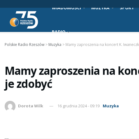
WIADOMOŚCI
MUZYKA
SPORT
RADIO
Polskie Radio Rzeszów
>
Muzyka
>
Mamy zaproszenia na koncert K. Iwaneczk
Mamy zaproszenia na konc
je zdobyć
Dorota Wilk
16 grudnia 2024 - 09:19
Muzyka