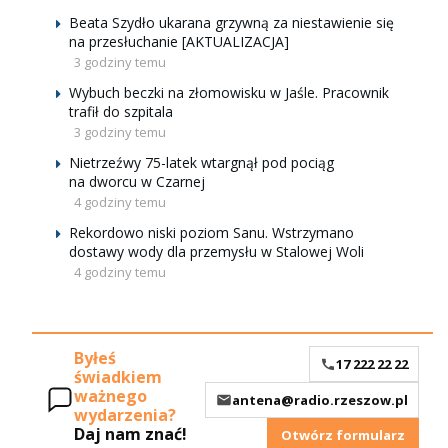
Beata Szydło ukarana grzywną za niestawienie się
na przesłuchanie [AKTUALIZACJA]
3 godziny temu
Wybuch beczki na złomowisku w Jaśle. Pracownik
trafił do szpitala
3 godziny temu
Nietrzeźwy 75-latek wtargnął pod pociąg
na dworcu w Czarnej
4 godziny temu
Rekordowo niski poziom Sanu. Wstrzymano
dostawy wody dla przemysłu w Stalowej Woli
4 godziny temu
Byłeś
17 222 22 22
świadkiem
ważnego
antena@radio.rzeszow.pl
wydarzenia?
Daj nam znać!
Otwórz formularz