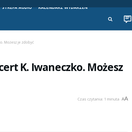
STREFA AUDIO
KALENDARZ WYDARZEŃ
o. Możesz je zdobyć
ert K. Iwaneczko. Możesz
A
Czas czytania: 1 minuta
A