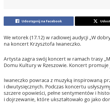
Udostępnij na Facebook
Udost
We wtorek (17.12) w radiowej audycji „W dob
na koncert Krzysztofa Iwaneczko.
Artysta zagra swój koncert w ramach trasy „
Domu Kultury w Rzeszowie. Koncert promuje 
Iwaneczko powraca z muzyką inspirowaną prz
i dwutysięcznych. Podczas koncertu usłyszymy
szczere opowieści, pełne sentymentów i histor
i dojrzewanie, które ukształtowało go jako do