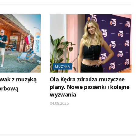
MUZYKA
iwak z muzyką
Ola Kędra zdradza muzyczne
plany. Nowe piosenki i kolejne
korbową
wyzwania
04.08.2026