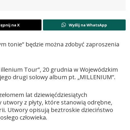
ępnij na X
Wyślij na WhatsApp
rym tonie” będzie można zdobyć zaproszenia
Millenium Tour”, 20 grudnia w Wojewódzkim
jego drugi solowy album pt. „MILLENIUM”.
ełomem lat dziewięćdziesiątych
 utwory z płyty, które stanowią odrębne,
ii. Utwory opisują beztroskie dzieciństwo
rosłego człowieka.