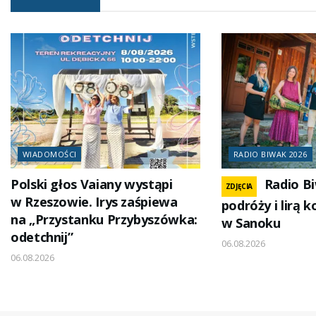
WIADOMOŚCI
RADIO BIWAK 2026
Polski głos Vaiany wystąpi
Radio B
ZDJĘCIA
w Rzeszowie. Irys zaśpiewa
podróży i lirą 
na „Przystanku Przybyszówka:
w Sanoku
odetchnij”
06.08.2026
06.08.2026