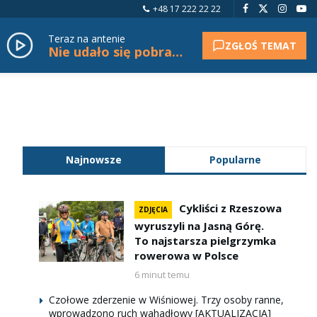
+48 17 222 22 22
Teraz na antenie
ZGŁOŚ TEMAT
Nie udało się pobrać tytułu.
Najnowsze
Popularne
Cykliści z Rzeszowa
ZDJĘCIA
wyruszyli na Jasną Górę.
To najstarsza pielgrzymka
rowerowa w Polsce
6 minut temu
Czołowe zderzenie w Wiśniowej. Trzy osoby ranne,
wprowadzono ruch wahadłowy [AKTUALIZACJA]