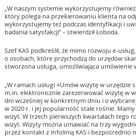
„W naszym systemie wykorzystujemy również v
który polega na przekierowaniu klienta na od
wykorzystujemy też podczas identyfikacji i uw
badania satysfakcji” – stwierdził Łoboda.
Szef KAS podkreślił, że mimo rozwoju e-usług
o osobach, które przychodzą do urzędów skarb
stworzona usługa, umożliwiająca umówienie w
„W ramach usługi +Umów wizytę w urzędzie s
m.in. elektronicznie zarezerwować wizytę w w
dni wcześniej w konkretnym dniu i o wybranej
w 2020 r. i jej popularność stale rośnie. Ma
wizyt. W trzech pierwszych kwartałach tego 
wizyt. Wizyty można umawiać na trzy wygodne 
przez kontakt z infolinią KAS i bezpośrednio n