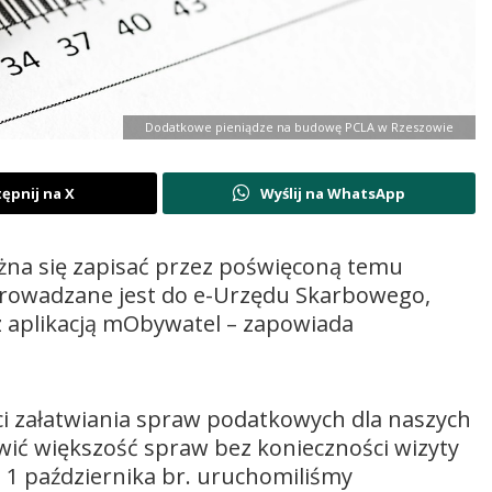
Dodatkowe pieniądze na budowę PCLA w Rzeszowie
ępnij na X
Wyślij na WhatsApp
na się zapisać przez poświęconą temu
wprowadzane jest do e-Urzędu Skarbowego,
 aplikacją mObywatel – zapowiada
i załatwiania spraw podatkowych dla naszych
twić większość spraw bez konieczności wizyty
 1 października br. uruchomiliśmy