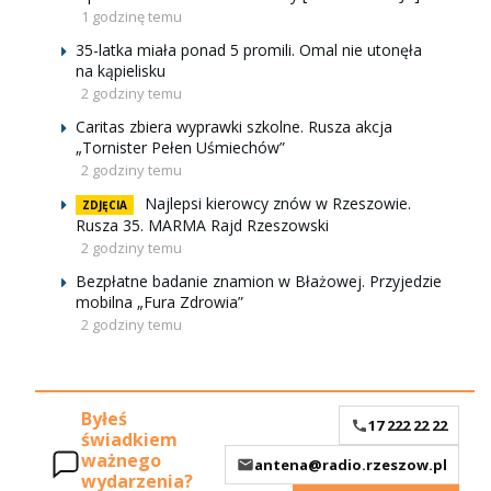
1 godzinę temu
35-latka miała ponad 5 promili. Omal nie utonęła
na kąpielisku
2 godziny temu
Caritas zbiera wyprawki szkolne. Rusza akcja
„Tornister Pełen Uśmiechów”
2 godziny temu
Najlepsi kierowcy znów w Rzeszowie.
ZDJĘCIA
Rusza 35. MARMA Rajd Rzeszowski
2 godziny temu
Bezpłatne badanie znamion w Błażowej. Przyjedzie
mobilna „Fura Zdrowia”
2 godziny temu
Byłeś
17 222 22 22
świadkiem
ważnego
antena@radio.rzeszow.pl
wydarzenia?