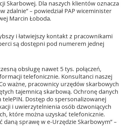
cji Skarbowej. Dla naszych klientów oznacza
aw zdalnie” – powiedział PAP wiceminister
owej Marcin Łoboda.
zybszy i łatwiejszy kontakt z pracownikami
perci są dostępni pod numerem jednej
esną obsługę nawet 5 tys. połączeń,
ormacji telefonicznie. Konsultanci naszej
eń. Co ważne, pracownicy urzędów skarbowych
bjętych tajemnicą skarbową. Ochronę danych
 telePIN. Dostęp do spersonalizowanej
acji i uwierzytelnienia osób dzwoniących
ych, które można uzyskać telefonicznie.
ić daną sprawę w e-Urzędzie Skarbowym” –