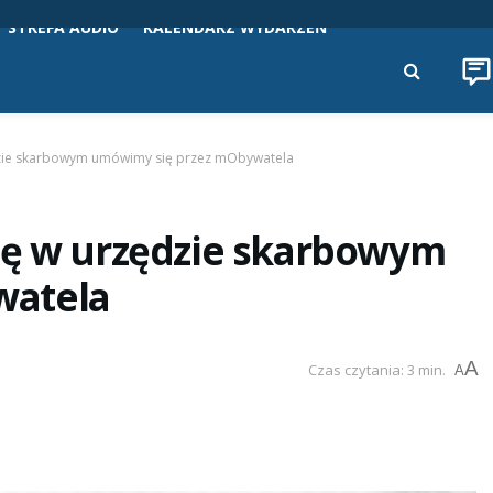
STREFA AUDIO
KALENDARZ WYDARZEŃ
dzie skarbowym umówimy się przez mObywatela
tę w urzędzie skarbowym
watela
A
Czas czytania: 3 min.
A