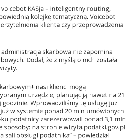
oicebot KASja – inteligentny routing,
powiednią kolejkę tematyczną. Voicebot
ierzytelnienia klienta czy przeprowadzenia
, administracja skarbowa nie zapomina
owych. Dodał, że z myślą o nich została
izyty.
karbowym+ nasi klienci mogą
ybranym urzędzie, planując ją nawet na 21
 godzinie. Wprowadziliśmy tę usługę już
my już w systemie ponad 20 mln umówionych
roku podatnicy zarezerwowali ponad 3,1 mln
sposoby: na stronie wizyta.podatki.gov.pl,
a sali obsługi podatnika” – powiedział