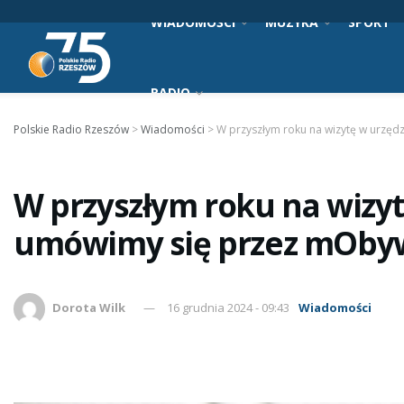
WIADOMOŚCI
MUZYKA
SPORT
RADIO
Polskie Radio Rzeszów
>
Wiadomości
>
W przyszłym roku na wizytę w urzę
W przyszłym roku na wizy
umówimy się przez mOby
Dorota Wilk
16 grudnia 2024 - 09:43
Wiadomości