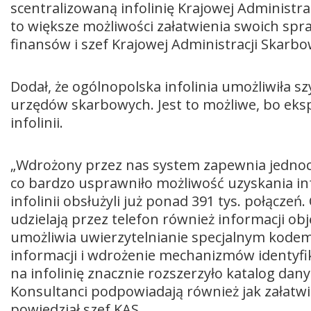
scentralizowaną infolinię Krajowej Administra
to większe możliwości załatwienia swoich spr
finansów i szef Krajowej Administracji Skarb
Dodał, że ogólnopolska infolinia umożliwiła s
urzędów skarbowych. Jest to możliwe, bo eks
infolinii.
„Wdrożony przez nas system zapewnia jednocz
co bardzo usprawniło możliwość uzyskania inf
infolinii obsłużyli już ponad 391 tys. połącz
udzielają przez telefon również informacji o
umożliwia uwierzytelnianie specjalnym kodem
informacji i wdrożenie mechanizmów identyfik
na infolinię znacznie rozszerzyło katalog dan
Konsultanci podpowiadają również jak załatw
powiedział szef KAS.